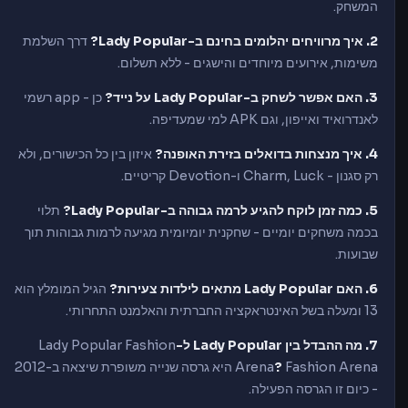
המשחק.
2. איך מרוויחים יהלומים בחינם ב-Lady Popular?
דרך השלמת
משימות, אירועים מיוחדים והישגים - ללא תשלום.
3. האם אפשר לשחק ב-Lady Popular על נייד?
כן - app רשמי
לאנדרואיד ואייפון, וגם APK למי שמעדיפה.
4. איך מנצחות בדואלים בזירת האופנה?
איזון בין כל הכישורים, ולא
רק סגנון - Charm, Luck ו-Devotion קריטיים.
5. כמה זמן לוקח להגיע לרמה גבוהה ב-Lady Popular?
תלוי
בכמה משחקים יומיים - שחקנית יומיומית מגיעה לרמות גבוהות תוך
שבועות.
6. האם Lady Popular מתאים לילדות צעירות?
הגיל המומלץ הוא
13 ומעלה בשל האינטראקציה החברתית והאלמנט התחרותי.
7. מה ההבדל בין Lady Popular ל-
Lady Popular Fashion
?
Arena
Fashion Arena היא גרסה שנייה משופרת שיצאה ב-2012
- כיום זו הגרסה הפעילה.