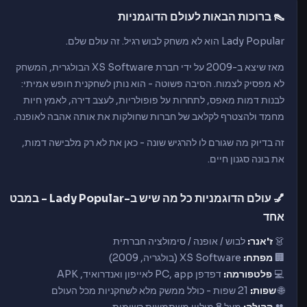
👠 ברוכות הבאות לעולם הדוגמניות
Lady Popular הוא לא משחק לבוש רגיל. זה עולם שלם.
מאז שיצא ב-2009 על ידי חברת XS Software הבולגרית, המשחק
לא מפסיק לצמוח. הסיבה פשוטה - הוא נותן לשחקנית חופש אמיתי:
לבנות דמות מאפס, לתחרות על פופולריות, לעצב דירה, לאמץ חיות
מחמד ולהצטרף לקלאב של חברות שחולקות את אותה אהבה לאופנה.
זה בדיוק מה שגורם לו להרגיש שונה - כאן את לא רק מלבישה דמות,
את בונה סגנון חיים.
💅 עולם הדוגמניות כל מה שיש ב-Lady Popular - במבט
אחד
👗
ז'אנר:
לבוש / אופנה / סימולציה חברתית
🏢
מפתח:
XS Software (בולגריה, 2009)
💻
פלטפורמה:
דפדפן PC, app לאייפון ואנדרואיד, APK
🌐
שפות:
21 שפות - כולל ממשק מלא לשחקניות מכל העולם