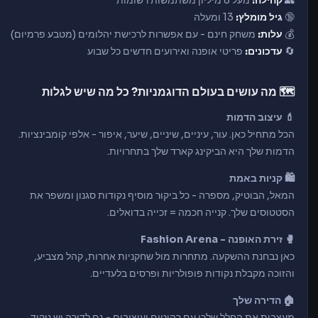
👥
קהילה:
מעל 8 מיליון משתמשות רשומות
🔞
גיל מומלץ:
13 ומעלה
💰
עלות:
משחק חינם - עם אפשרות לרכישת יהלומים (מטבע פרמיום)
🔄
עדכונים:
פריטי אופנה ואירועים חדשים כל שבוע
🗺️ מה עושים בעולם הדוגמניות? כל מה שיש לגלות
💄 עיצוב הדמות
הכל מתחיל כאן. עור, עיניים, שיניים, שיער, איפור - אלפי קומבינציות.
הדמות שלך היא הביקינג קארד שלך בתחרויות.
🛍️ קניות באמת
המאל, הבוטיק, מספרה - כל ביקור מוסיף נקודות סגנון ומשפר את
הסטטוסים שלך. קנייה חכמה = זכייה בדואלים.
🥊 זירת האופנה - Fashion Arena
כאן נבחנת ההשקעה. מתחרות מול שחקניות אחרות, קהל מצביע,
והזוכה מקבלת נקודות פופולריות ופרסים בלעדיים.
🏠 הדירה שלך
מעצבות את החלל שלכן עם רהיטים ועיצובים - גם לדירה יש ניקוד