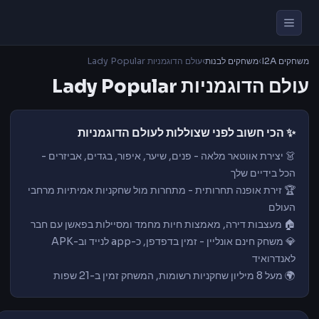
משחקים I2A
›
משחקים לבנות
›
עולם הדוגמניות Lady Popular
עולם הדוגמניות Lady Popular
✨ הכי חשוב לפני שצוללות לעולם הדוגמניות
👗 יצירת אווטאר מלאה - פנים, שיער, איפור, בגדים, אביזרים -
הכל בידיים שלך
🏆 זירת אופנה תחרותית - מתחרות מול שחקניות אמיתיות מרחבי
העולם
🏠 מעצבות דירה, מאמצות חיות מחמד ומסיילות בפאשן עם חבר
💎 משחק חינם אונליין - זמין בדפדפן, כ-app לנייד וב-APK
לאנדרואיד
🌍 מעל 8 מיליון שחקניות רשומות, המשחק זמין ב-21 שפות