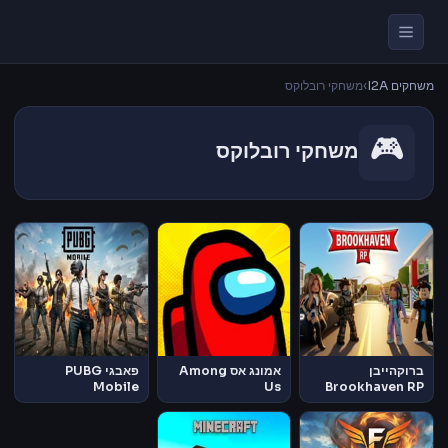
משחקים I2A
›
משחקי רובלוקס
🎮
משחקי רובלוקס
ברוקהייבן
אמונג אס Among
פאבגי PUBG
Mobile
Us
Brookhaven RP