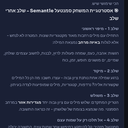
הכי שימושי שיש.
🎯 אסטרטגיית המשחק סמנטעל Semantle - שלב אחרי
שלב
שלב 1 - מיפוי ראשוני
התחילו עם מילים רחבות מאוד מקטגוריות שונות. המטרה לא לנחש -
אלא לגלות
באיזה מרחב
נמצאת המילה:
רגשות: אהבה, כעס, שמחה פעולות: לרוץ, לבנות, לחשוב עצמים: שולחן,
שמיים, ים מושגים: חופש, זמן, כוח
שלב 2 - מיקוד
ברגע שמילה אחת נותנת ציון גבוה - עצרו. חשבו: מה הן כל המילים
שקשורות אליה? נרדפות, קטגוריות, מילים שמופיעות לצדה בעיתון.
שלב 3 - משולש
הטריק המתקדם: שלוש מילים עם ציון גבוה יחד
מגדירות אזור
במרחב
הסמנטי. מה שנמצא בצומת של שלושתן - זה כנראה התשובה.
שלב 4 - אל תלכו רק על שמות עצם
סמנטעל מזהיר: קל להיתקע בחיפוש אחר שמות עצם. התשובה יכולה