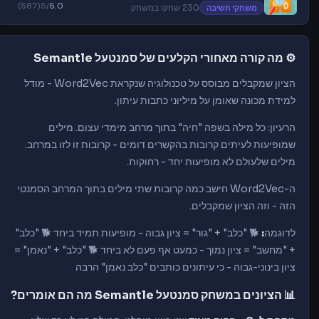
(587)
/5
5.0
משחקי חשיבה
230 שחקו במשחק
⚙️ מה קורה מאחורי הקלעים של סמנטעל Semantle
הציון שמקבלים מבוסס על טכנולוגיה שנקראת Word2Vec - מודל
למידת מכונה שאומן על מיליוני כתבות עיתון.
הרעיון: כל מילה בשפה "חיה" בתוך מרחב מימדי עצום. מילים
שמופיעות לעיתים קרובות בהקשרים דומים - קרובות זו לזו במרחב.
מילים שלעולם לא מופיעות יחד - רחוקות.
ה-Word2Vec חישב כמה קרובות שתי מילים בתוך המרחב הסמנטי
הזה - וזה הציון שמקבלים.
לדוגמה
:
🐕 "כלב" + "גור" = ציון גבוה - מופיעות תמיד ביחד 🐕 "כלב"
+ "מחשב" = ציון נמוך - כמעט אף פעם לא ביחד 🐕 "כלב" + "נאמן" =
ציון בינוני-גבוה - כי עיתונים כותבים "כלב נאמן" הרבה
📊 הציונים במשחק סמנטעל Semantle מה הם אומרים?