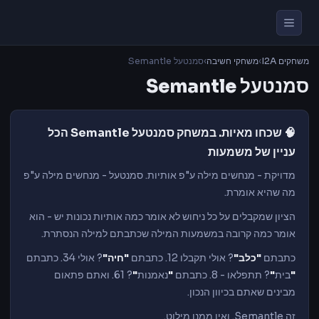
משחקים I2A
›
משחקי חשיבה
›
סמנטעל Semantle
סמנטעל Semantle
🧠 שכחו מאיות. במשחק סמנטעל Semantle הכל
עניין של משמעות
מדויקת - מנחשים מילה ע"פ אותיות. סמנטעל - מנחשים מילה ע"פ
מה שהיא אומרת.
הציון שמקבלים על כל ניחוש לא אומר כמה אותיות נכונות יש - הוא
אומר כמה קרובה במשמעות המילה שכתבתם למילה הנסתרת.
כתבתם
"כלב"
? אולי תקבלו 12. כתבתם
"חיה"
? אולי 34. כתבתם
"
בית
"
? תתפלאו - 8. כתבתם
"
נאמנות
"
? 61. ואתם פתאום
מבינים שאתם בכיוון הנכון.
זה Semantle. ואין ממנו מילוט.