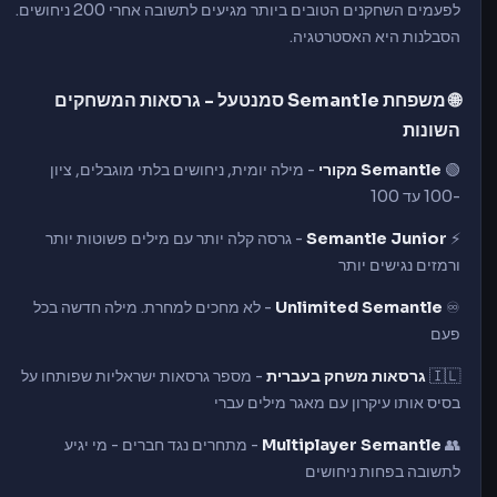
לפעמים השחקנים הטובים ביותר מגיעים לתשובה אחרי 200 ניחושים.
הסבלנות היא האסטרטגיה.
🌐 משפחת Semantle סמנטעל - גרסאות המשחקים
השונות
🟢
Semantle מקורי
- מילה יומית, ניחושים בלתי מוגבלים, ציון
-100 עד 100
⚡
Semantle Junior
- גרסה קלה יותר עם מילים פשוטות יותר
ורמזים נגישים יותר
♾️
Unlimited Semantle
- לא מחכים למחרת. מילה חדשה בכל
פעם
🇮🇱
גרסאות משחק בעברית
- מספר גרסאות ישראליות שפותחו על
בסיס אותו עיקרון עם מאגר מילים עברי
👥
Multiplayer Semantle
- מתחרים נגד חברים - מי יגיע
לתשובה בפחות ניחושים