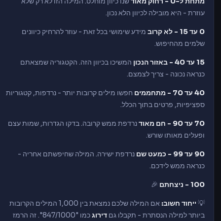
מתחת ל-0 - רחוק מאוד
שנו כיוון מוחלט. המילה הזו לא רק שלא
עוזרת - היא מובילה לכיוון הלא נכון.
0 עד 15 - לא קרוב
מידע שימושי בכל זאת - עוזר להרחיק כיוונים
שלמים מהחיפוש.
15 עד 40 - באזור הנכון
המשיכו בכיוון הזה. הקטגוריה שמצאתם
כנראה נכונה - צריך לצמצם.
40 עד 70 - מתחממים
חפשו מילים קרובות יותר - נרדפות, קטגוריות
ספציפיות, פרטים בתוך הכלל.
70 עד 90 - חם מאוד
נרדפת ממש קרובה. בדקו הגדרות, שמות עצם
ופעלים מאותו שורש.
90 עד 99 - כמעט שם
נרדפת ישירה. המילה שחיפשתם אחריה -
כנראה ממש לידכם.
100 - ניצחתם
🎉
💡
ייחוד חשוב:
אם המילה שלכם נמצאת בין 1,000 המילים הקרובות
ביותר למילה הנסתרת - תקבלו גם
דירוג
כמו "847/1000". זה הרמז