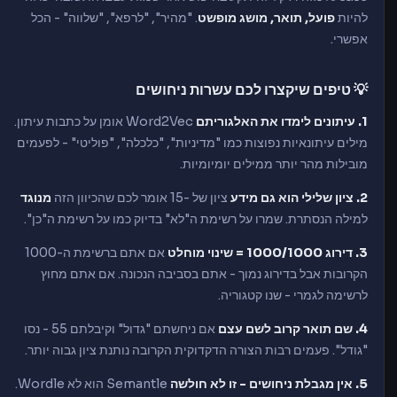
להיות
פועל, תואר, מושג מופשט
. "מהיר", "לרפא", "שלווה" - הכל
אפשרי.
💡 טיפים שיקצרו לכם עשרות ניחושים
1. עיתונים לימדו את האלגוריתם
Word2Vec אומן על כתבות עיתון.
מילים עיתונאיות נפוצות כמו "מדיניות", "כלכלה", "פוליטי" - לפעמים
מובילות מהר יותר ממילים יומיומיות.
2. ציון שלילי הוא גם מידע
ציון של -15 אומר לכם שהכיוון הזה
מנוגד
למילה הנסתרת. שמרו על רשימת ה"לא" בדיוק כמו על רשימת ה"כן".
3. דירוג 1000/1000 = שינוי מוחלט
אם אתם ברשימת ה-1000
הקרובות אבל בדירוג נמוך - אתם בסביבה הנכונה. אם אתם מחוץ
לרשימה לגמרי - שנו קטגוריה.
4. שם תואר קרוב לשם עצם
אם ניחשתם "גדול" וקיבלתם 55 - נסו
"גודל". פעמים רבות הצורה הדקדוקית הקרובה נותנת ציון גבוה יותר.
5. אין מגבלת ניחושים - זו לא חולשה
Semantle הוא לא Wordle.