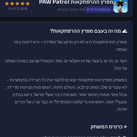
מפרץ ההרפתקאות PAW Patrol
★
★
★
★
★
(649)
/5
5.0
משחקים לילדים
94 שחקו במשחק
🌊 מה זה בעצם מפרץ ההרפתקאות?
מפרץ ההרפתקאות היא לא רק הרקע של הסדרה - היא דמות בפני
עצמה.
חוף ים. הרים. ג'ונגל. שדות חקלאיים. נמל. והמגדל שניצב במרכז ושולט
על הכל.
במשחק מפרץ ההרפתקאות יוצאים לחקור את כל העיירה בחופשיות -
לא עוברים שלב ומחכים לבא. העולם פתוח, המשימות מגיעות מריידר,
ובכל אזור ממתין אתגר אחר. משימת כיבוי אש? מרשל. ניווט בנתיב
מוצף? זומה. חפש את צ'יקלטה הנסתרת? זה כבר עניין של עיניים
חדות.
⭐ כרטיס המשחק