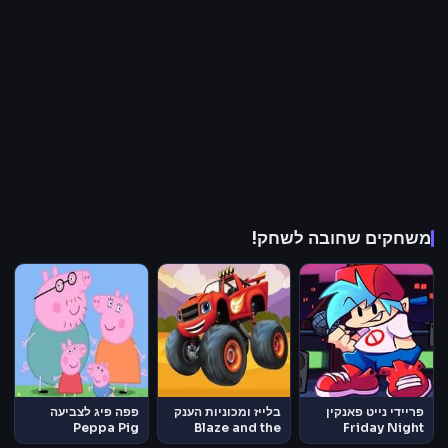
משחקים שחובה לשחק!
פריידי נייט פאנקין
בלייז ומכוניות הענק
פפה פיג לצביעה
Peppa Pig
Blaze and the
Friday Night
Monster
Funkin