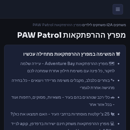
משחקים I2A
›
משחקים לילדים
›
מפרץ ההרפתקאות PAW Patrol
מפרץ ההרפתקאות PAW Patrol
🚨 המשימה במפרץ ההרפתקאות מתחילה עכשיו
🗺️ מפרץ ההרפתקאות Adventure Bay - עיירה שלמה
לחקור, כל פינה עם משימת חילוץ אחרת שמחכה לכם
🐾 בוחרים כלבלב, מקבלים משימה מריידר ויוצאים - כל בחירה
מרגישה אחרת לגמרי
🚗 כלי רכב שנוהגים בהם בעיר - משאיות, מסוקים, רחפות ועוד
- בכל אזור אחר
🐔 25 צ'יקלטות מוסתרות ברחבי העיר - האם תמצאו את כולן?
💻 מפרץ ההרפתקאות משחק חינם ישירות בדפדפן, app לנייד