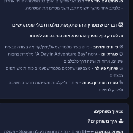
5. שחקו עם עוד אחד
מצב שני שחקנים הופך כל משימה לחוויה אחרת
- כלבלב אחד מושך תשומת לב, השני מסיים את המשימה.
🤯 דברים שמפרץ ההרפתקאות מלמדת בלי שמרגישים
זה לא רק כיף. מפרץ ההרפתקאות בנוי בכוונה לפתח:
🧭
כיוונים ומרחב
- ניווט בעיר מלמד שמאל/ימין/קדימה בצורה טבעית
⏰
שגרת יום
- גרסת "A Day in Adventure Bay" מלמדת צחצוח
שיניים, ארוחות ושינה דרך כלבלבים
🤝
שיתוף פעולה
- מצב שני שחקנים מלמד שפעמים כוחות משותפים
מנצחים
🔢
ספירה ופתרון בעיות
- איתור צ'יקלטות ומשימות דורשים חשיבה
ולא רק לחיצות
איך משחקים:
🕹️ איך משחקים?
משחק במחשב:
⬅️➡️⬆️⬇️ חצים - נהיגה ותנועה בעולם Space - פעולה