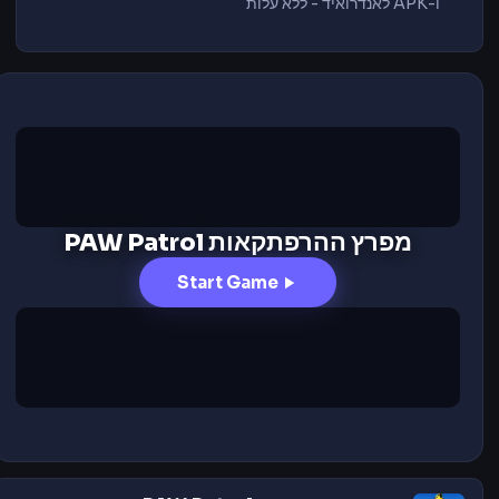
ו-APK לאנדרואיד - ללא עלות
מפרץ ההרפתקאות PAW Patrol
Start Game