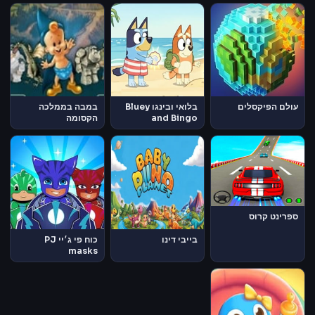
Machines
עולם הפיקסלים
בלואי ובינגו Bluey
במבה בממלכה
and Bingo
הקסומה
ספרינט קרוס
בייבי דינו
כוח פי ג׳יי PJ
masks