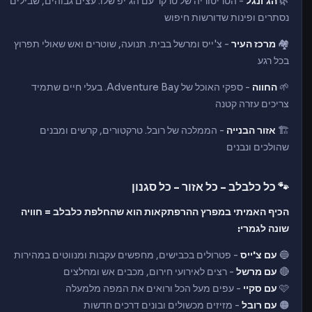
🌿
הג'ונגל
- הטריטוריה של טרקר עם הג'יפ שלו. עצים גבוהים, שבילים
נסתרים ופינות שדורשות חיפוש
🏘️
מרכז העיר
- צ'ייס ומרשל בבית. תנועה, שוטרים ואש שאולי תפרוץ
בכל רגע
🌱
החווה
- ספקי האוכל של Adventure Bay. בעלי חיים שתמיד
צריכים עזרה קטנה
🏗️
אזור הבנייה
- הממלכה של רובל. טרקטורים, קרשים ומבנים
שהולכים ונבנים
🐾 כל כלבלב - כל אזור - כל סגנון
הכיף האמיתי במפרץ ההרפתקאות הוא שהחלפת כלבלב = חוויה
שונה לגמרי:
🔵
עם צ'ייס
- פטרולים בכבישים, מחפשים עקבות ומנווטים במהירות
🔴
עם מרשל
- רצים לאירועי חירום, מכבים אש ומחלצים
🩷
עם סקיי
- עפים מעל הכל ורואים את המפה מלמעלה
🟠
עם רובל
- מזיזים מכשולים ובונים דרכים חדשות