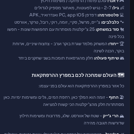
🎮
ז'אנר:
עולם פתוח / הרפתקה / משימות חילוץ
👶
גיל:
2-7 - נגיש לפעוטות, מאתגר מספיק לגדולים
💻
פלטפורמה:
דפדפן PC, app iOS ואנדרואיד, APK
🐾
כלבלבים:
צ'ייס, מרשל, סקיי, זומה, רוקי, רובל, טרקר, אוורסט
🐔
סוד במשחק:
25 צ'יקלטות מוסתרות עם תחפושות שונות - חפשו
בכל פינה
🏆
ייחוד:
המשחק מלמד שגרת בוקר וערב - צחצוח שיניים, ארוחת
בוקר, הכנה לשינה
👥
שיתוף פעולה:
חלק מהגרסאות תומכות בשני שחקנים ביחד
🗺️ העולם שמחכה לכם במפרץ ההרפתקאות
כל אזור במפרץ ההרפתקאות הוא עולם בפני עצמו:
🏖️
החוף
- זומה הוא המלך כאן. רחפת המים, גלים ומשימות ימיות. כאן
מסתתרות חלק מהצ'יקלטות הכי קשות למציאה
🏔️
הרי ג'ייק
- שטח של אוורסט. שלג, מדרונות ומשימות חילוץ
שדורשות תגובה מהירה