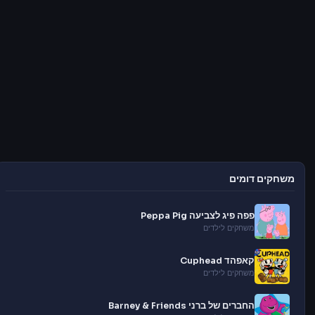
משחקים דומים
פפה פיג לצביעה Peppa Pig
משחקים לילדים
קאפהד Cuphead
משחקים לילדים
החברים של ברני Barney & Friends