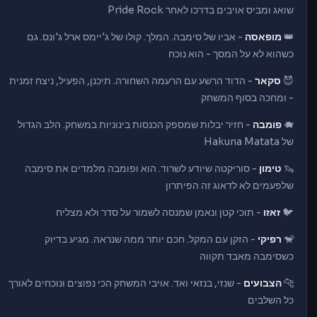
שואג ומביס אויבים בדרכו לאחר Pride Rock
👑
מופאסה
- אביו של סימבה. המלך. קולו של ג'יימס ארל ג'ונס. גם
כשהוא לא על המסך - הוא נוכח
😈
סקאר
- הדוד הרשע עם הרעמה השחורה. תיכנן, הפעיל, ניצח זמנית
- ומחכה בסוף המשחק
🐗
פומבה
- חזיר יבלות שמספק הכנסות בינוניות במשחק. הלב הגדול
של Hakuna Matata
🦦
טימון
- סוריקטה שיודע לשרוד. הוא ופומבה מלמדים את סימבה
שלפעמים לא לדאוג זה הפיתרון
🐦
זאזו
- תוכי קטן ונאמן שמנסה לשמור על סדר ולא מצליח
🐒
רפיקי
- הזקן עם המקל. חכם יותר ממה שנראה. מגיע בדיוק
כשסימבה מאבד תקווה
🐆
הצבועים
- שנזי, בנזאי ואד. אויבי המשחק הכי נפוצים ונוכחים לאורך
כל השלבים