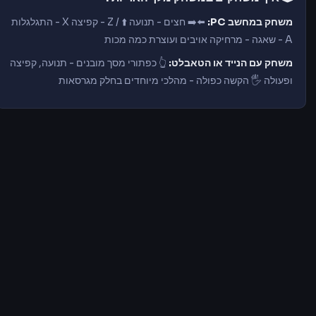
משחק במחשב PC:
⬅️➡️ חצים - תנועה ⬆️ / Z - קפיצה X - התגלגלות
A - שאגה - מרחיקה אויבים ועוצרת כמה מכות
משחק עם הנייד או הטאבלט:
👆 כפתורי מסך מובנים - תנועה, קפיצה
ופעולה 🖐️ הקשה כפולה - מהלכי מיוחדים בחלק מגרסאות