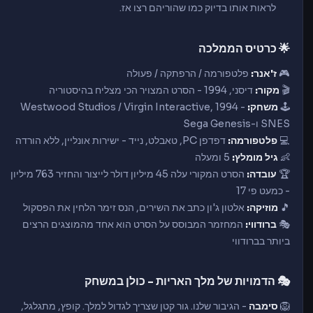
לראות אותו בדיוק כמו שהוריהם רצו אז.
🌟 כרטיס הממלכה
🎮
ז'אנר:
פלטפורמה / הרפתקה / פעולה
🎬
מקור:
דיסני, 1994 - הסרט המצויר הכי מצליח בהיסטוריה
🕹️
משחק:
Westwood Studios / Virgin Interactive, 1994 -
SNES ו-Sega Genesis
💻
פלטפורמה:
דפדפן PC, טאבלט, נייד - ישירות אונליין, ללא הורדה
👶
גיל מומלץ:
5 ומעלה
🏆
עובדה:
הסרט המקורי עלה 45 מיליון דולר לייצור והחזיר 763 מיליון
- כמעט פי 17
🎵
מוזיקה:
אלטון ג'ון כתב את השירים, הנס זימר הלחין את הפסקול
🎭
ברודווי:
המחזמר המבוסס על הסרט הוא אחד מהמוצגים הרצים
ביותר בברודווי
🎭 הדמויות של מלך האריות - כולן במשחק
🦁
סימבה
- הגיבור שלנו. גור קטן שצריך לגדול למלך. קופץ, מתגלגל,