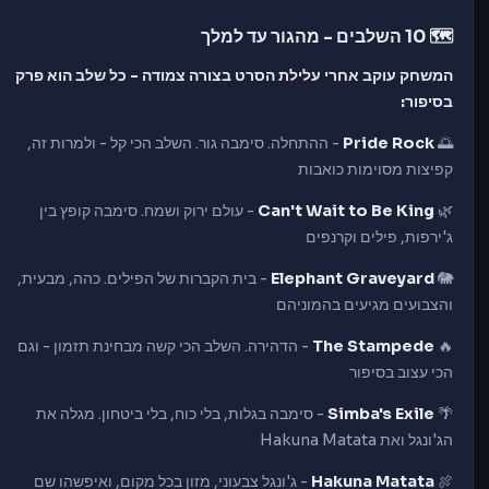
🗺️ 10 השלבים - מהגור עד למלך
המשחק עוקב אחרי עלילת הסרט בצורה צמודה - כל שלב הוא פרק
בסיפור:
🌅
Pride Rock
- ההתחלה. סימבה גור. השלב הכי קל - ולמרות זה,
קפיצות מסוימות כואבות
🌿
Can't Wait to Be King
- עולם ירוק ושמח. סימבה קופץ בין
ג'ירפות, פילים וקרנפים
🐘
Elephant Graveyard
- בית הקברות של הפילים. כהה, מבעית,
והצבועים מגיעים בהמוניהם
🔥
The Stampede
- הדהירה. השלב הכי קשה מבחינת תזמון - וגם
הכי עצוב בסיפור
🌴
Simba's Exile
- סימבה בגלות, בלי כוח, בלי ביטחון. מגלה את
הג'ונגל ואת Hakuna Matata
🍖
Hakuna Matata
- ג'ונגל צבעוני, מזון בכל מקום, ואיפשהו שם