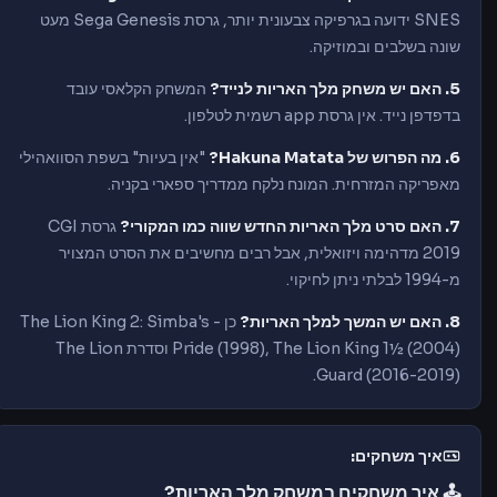
SNES ידועה בגרפיקה צבעונית יותר, גרסת Sega Genesis מעט
שונה בשלבים ובמוזיקה.
5. האם יש משחק מלך האריות לנייד?
המשחק הקלאסי עובד
בדפדפן נייד. אין גרסת app רשמית לטלפון.
6. מה הפרוש של Hakuna Matata?
"אין בעיות" בשפת הסוואהילי
מאפריקה המזרחית. המונח נלקח ממדריך ספארי בקניה.
7. האם סרט מלך האריות החדש שווה כמו המקורי?
גרסת CGI
2019 מדהימה ויזואלית, אבל רבים מחשיבים את הסרט המצויר
מ-1994 לבלתי ניתן לחיקוי.
8. האם יש המשך למלך האריות?
כן - The Lion King 2: Simba's
Pride (1998), The Lion King 1½ (2004) וסדרת The Lion
Guard (2016-2019).
איך משחקים:
🕹️ איך משחקים במשחק מלך האריות?