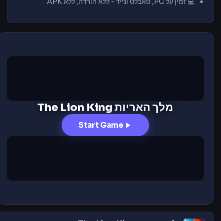
💻 זמין על PC, טאבלט ונייד - ללא הורדה, ללא APK
מלך האריות The Lion King
Start Game