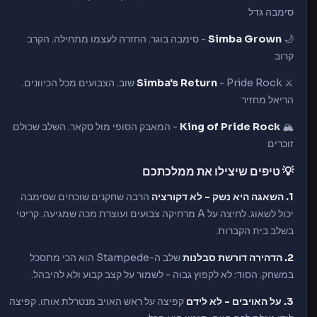
סימבה גדל
🌙
Simba Grown
- סימבה בוגר. החזרה לעצמו מתחילה. הקרב
קרוב
⚔️
Simba's Return
- Pride Rock שוב. הצבועים מכל הכיוונים.
הריאל מחזיר
🏔️
King of Pride Rock
- המאבק הסופי מול סקאר. השלב שכולם
זוכרים
💡 טיפים שיצילו את ממלכתכם
1. השאגה היא נשק - לא דקורציה
הרבה שחקנים שוכחים שסימבה
יכול לשאוג. לחיצה על A מרחיקה צבועים ועוצרת מכה שמגיעה. קריטי
בשלב בית הקברות.
2. הדהירה דורשת סבלנות
שלב ה-Stampede הוא הכי מתסכל
במשחק. הסוד: לא לקפוץ גבוה - לשמור על קצב קבוע ולא להיבהל.
3. על האויבים - לא לידם
קפיצה על ראש האויב מנטרלת אותו. קפיצה