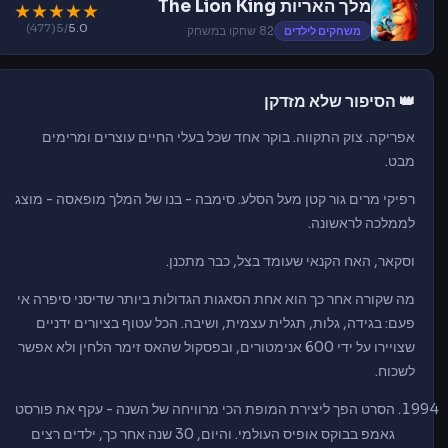
מלך האריות The Lion King
★
★
★
★
★
(477)
/5
5.0
משחקים לילדים
82 שחקו במשחק
👑 הסיפור שלא מזדקן
אפריקה. צוק התקווה. בוקר אחד שכל בעלי החיים עוצרים ומרימים
מבט.
רפיקי מרים גור קטן מעל הסלע. סימבה - בנו של המלך מופאסה - מוצג
לממלכה לראשונה.
וסקאר, האח הקנאי שעומד בצל, כבר מתכנן.
מה שקורה אחר כך הוא אחת הסאגות הגדולות ביותר שדיסני סיפרה אי
פעם: בגידה, גלות, תגלית עצמית, ושיבה. הכל עטוף בציורים ידניים
שצויירו על ידי 600 אנימטורים, ובפסקול שהאס זימר הלחין ולא אפשר
לשכוח.
הסרט הפך ליצירת המופת הכי מרוויחה של השנה - עקף את פורסט
גאמפ בבוקס אופיס העולמי. והיום, 30 שנה אחר כך, ילדים רצים