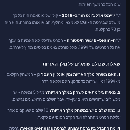
שינו הכל בהמשך הפיתוח.
💡
ג'יימס ארל ג'ונס חזר ב-2019
- קולו של מופאסה היה כל כך
מושלם שבגרסת ה-CGI לא מצאו מחליף. הביאו אותו בחזרה. הוא היה
בן 78 בהקלטה.
💡
ה-B-team עשה היסטוריה
- הסרט שדיסני לא האמינה בו עקף
את כל הסרטים של 1994, כולל פורסט גאמפ בכיסים מחוץ לארה"ב.
שאלות שכולם שואלים על מלך האריות
1. האם משחק מלך האריות זמין אונליין חינם?
כן - המשחק הקלאסי
מ-1994 זמין ישירות בדפדפן, חינם וללא הורדה.
2. מאיזה גיל מתאים לשחק במלך האריות?
מגיל 5 ומעלה - יש
מכשולים שדורשים תיאום עין-יד, אבל השלבים הראשונים נגישים.
3. כמה שלבים יש במשחק מלך האריות?
10 שלבים שעוקבים אחרי
עלילת הסרט מהתחלה ועד הקרב הסופי עם סקאר.
4. מה ההבדל בין גרסת SNES לגרסת Sega Genesis?
גרסת