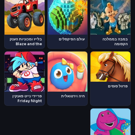
במבה בממלכה
עולם הפיקסלים
בלייז ומכוניות הענק
הקסומה
Blaze and the
Monster
Machines
פרזול סוסים
חיה וירטואלית
פריידי נייט פאנקין
Friday Night
Funkin