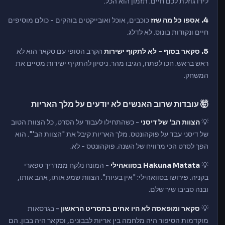
לידו גוזלת לכם חיים. תזמון הוא הכל.
4. אספו כל מה שזז
כוכבים, אוכל ואובייקטים בוהקים - כולם מוסיפים
חיים ונקודות בונוס. לא לדלג.
5. סקאר בסוף - לא לתקוף ישירות
הקרב הסופי עם סקאר הוא לא
ראש בראש. חכו לפתח, הגיבו מהר. ניסיון להתקיף ישירות מסיים את
המשחק.
🤯 עובדות שרוב האנשים לא יודעים על מלך האריות
💡
הצוות הב' של דיסני
- כשהתחילו לעבוד על הסרט, כל הצוות הטוב
של דיסני עבד על פוקהונטס. מלך האריות קיבל את "הצוות הב'". הוא
הפך לסרט הכי מרוויח של השנה. פוקהונטס - לא.
💡
Hakuna Matata בסוואהילי
- המונח נלקח ממדריך ספארי
בקניה. פירושו בסוואהילי: "אין בעיות". הצוות שמע אותו, אהב אותו,
ובנה סביבו שיר שלם.
💡
סקאר ומופאסה לא היו אחים בתסריט הראשון
- בגרסאות
מוקדמות הסיפור היה מלחמה בין אריות לבבונים, וסקאר היה בבון. הם