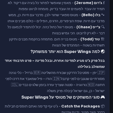
💃
ג'רום (Jerome)
- מאמין שאפשר לפתור כל בעיה עם ריקוד. לא
תמיד זה עובד. לפעמים זה עובד בדיוק. מומחה לניווט ומפות
🐾
בלו (Bello)
- מטוס ספארי שחור-לבן. מדבר עם חיות. כן, ממש
מדבר עם חיות. שפת הציפורים, הדגים, הפילים - כולם מבינים אותו
🔍
צ'ייס (Chase)
- מטוס ריגול כחול כהה. יכול להתמיר לכמעט כל
דבר - לא רק לרובוט. הכי גמיש בצוות
🏗️
טוד (Todd)
- מטוס בנייה חום. מתמחה בהקמת מבנים ותיקון
תשתיות בשטח - המהנדס של הצוות
🌏 למה Super Wings הוא יותר ממשחק?
בכל פרק ג'ט מגיע למדינה אחרת. ובכל מדינה - פרט תרבותי אחד
שמשולב בעלילה:
🇯🇵 יפן - פסטיבל הדרקון שבורח מהשליטה 🇧🇷 ברזיל - כלי נגינה
מסורתיים שנגנבים לפני קרנבל 🇮🇳 הודו - פיל שמאבד את דרכו לפני
חתונה 🇳🇴 נורווגיה - סנטה שצריך עזרה בזמן שלגים כבדים 🇮🇱
ישראל - כן, גם ישראל קיבלה פרק משלה
🎮 סוגי המשחקים של מטוסי על Super Wings
📦
Catch the Packages
- ג'ט עף קדימה ואתם תופסים חבילות
בדרך. קצב מהיר, ידיים ערניות