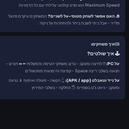
Maximum Speed הוא סרט קולנועי עלילתי עם כל הדמויות.
8. האם אפשר לשחק מטוסי-על לשניים?
המשחקים עיקרם סינגל
פלייר - אבל כיפי לשבת ביחד ולהתחרות על ניקוד.
איך משחקים:
🕹️ איך שולטים?
על PC:
🖱️ לחיצה ומעקב - ברוב משחקי הטיסה והמשלוח ⬅️➡️ חצים -
תנועה בשלבי ריצה Space - קפיצה והימנעות ממכשולים
על נייד וטאבלט (APK / app):
👆 הקשה - פעולה ואיסוף 📱 נגיעה
ומעקב - ניווט ג'ט בשמיים 🖐️ החלקה - בשלבי המירוץ