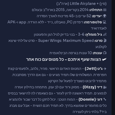
(סין) + Little Airplane (ארה"ב)
📅
התחלה:
2014 בקוריאה, 2015 בארה"ב ובעולם
🌍
יעדים:
52 ערים ב-45 מדינות לאורך הסדרה
💻
פלטפורמה:
דפדפן PC, טאבלט, נייד - ללא הורדה. app ו-APK
לאנדרואיד
👶
גיל מומלץ:
3-6 - בנוי בדיוק לגיל הגן והפעוטון
🎬
סרט:
Super Wings: Maximum Speed - סרט עלילתי שיצא
לקולנוע
📺
עונות:
10 עונות בגרסה הבינלאומית
🛩️ הצוות שעף איתכם - כל מטוס עם כוח אחר
✈️
ג'ט (Jett)
- המטוס האדום הראשי. מהיר, נלהב, ולפעמים קצת
חפרפרת. המשלוחים שלו תמיד מגיעים - גם אם הדרך מסתבכת.
מתמיר לרובוט כשצריך לפעול על הקרקע
🚁
דיזי (Dizzy)
- מסוק ורוד עם לב ענק. מתמחה בחילוץ ועזרה
לנפגעים. תמיד ראשונה לרוץ לעזור - גם כשאמרו לה להישאר בבסיס
🔧
דוני (Donnie)
- המוח הטכני. יכול לתקן כל דבר שבור ולהמציא
כלים מחומרים שמוצא בדרך. לא תמיד חכם רגשית - אבל עם מברג
ביד? בלתי ניתן לעצירה