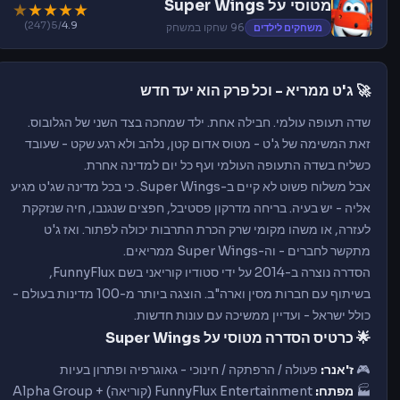
מטוסי על Super Wings
★
★
★
★
★
(247)
/5
4.9
משחקים לילדים
96 שחקו במשחק
🚀 ג'ט ממריא - וכל פרק הוא יעד חדש
שדה תעופה עולמי. חבילה אחת. ילד שמחכה בצד השני של הגלובוס.
זאת המשימה של ג'ט - מטוס אדום קטן, נלהב ולא רגע שקט - שעובד
כשליח בשדה התעופה העולמי ועף כל יום למדינה אחרת.
אבל משלוח פשוט לא קיים ב-Super Wings. כי בכל מדינה שג'ט מגיע
אליה - יש בעיה. בריחה מדרקון פסטיבל, חפצים שנגנבו, חיה שנזקקת
לעזרה, או משהו מקומי שרק הכרת התרבות יכולה לפתור. ואז ג'ט
מתקשר לחברים - וה-Super Wings ממריאים.
הסדרה נוצרה ב-2014 על ידי סטודיו קוריאני בשם FunnyFlux,
בשיתוף עם חברות מסין וארה"ב. הוצגה ביותר מ-100 מדינות בעולם -
כולל ישראל - ועדיין ממשיכה עם עונות חדשות.
🌟 כרטיס הסדרה מטוסי על Super Wings
🎮
ז'אנר:
פעולה / הרפתקה / חינוכי - גאוגרפיה ופתרון בעיות
🏭
מפתח:
FunnyFlux Entertainment (קוריאה) + Alpha Group