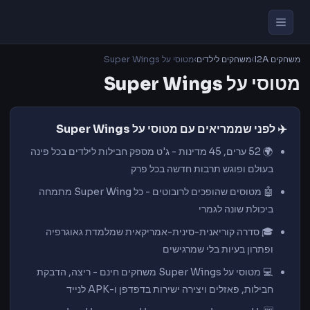
משחקים I2A
›
משחקים לילדים
›
מטוסי על Super Wings
מטוסי על Super Wings
✈️ לפני שממריאים עם מטוסי על Super Wings
🌍 52 ערים, 45 מדינות - ג'ט מספק חבילות לילדים בכל פינה
בעולם ופוגש תרבות חדשה בכל פרק
🤖 מטוסים שהופכים לרובוטים - כל Super Wing מתמחה
ביכולת שונה לגמרי
🎓 סדרה קוריאנית-סינית-אמריקאית שמלמדת גאוגרפיה
ופתרון בעיות בלי שמרגישים
💻 מטוסי על Super Wings משחקים חינם - ריצה, הדבקת
חבילות, פאזלים ויצירה ישירות בדפדפן ו-APK לנייד