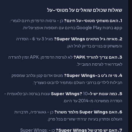
שאלות שכולם שואלים על מטוסי-על
1. האם משחקי מטוסי-על חינם?
כן - גרסות הדפדפן חינם לגמרי.
app בחנות Google Play בחינם עם תוספות אופציונליות.
2. מאיזה גיל מתאים Super Wings?
מגיל 3 עד 6 - הסדרה
והמשחקים בנויים בדיוק לגיל הגן.
3. האם צריך להוריד APK?
לא לגרסת הדפדפן. APK זמין להורדה
לאנדרואיד לגרסת המובייל.
4. מי זה ג'ט ב-Super Wings?
מטוס אדום קטן ונלהב שמספק
חבילות לילדים ברחבי העולם ומתמיר לרובוט כשצריך.
5. כמה עונות יש ל-Super Wings?
10 עונות בגרסה הבינלאומית -
הסדרה ממשיכה מ-2014 עד היום.
6. האם Super Wings מלמד משהו?
כן - גאוגרפיה, תרבויות
העולם ופתרון בעיות יצירתי שזורים בכל פרק.
7. האם יש סרט של Super Wings?
כן - Super Wings: