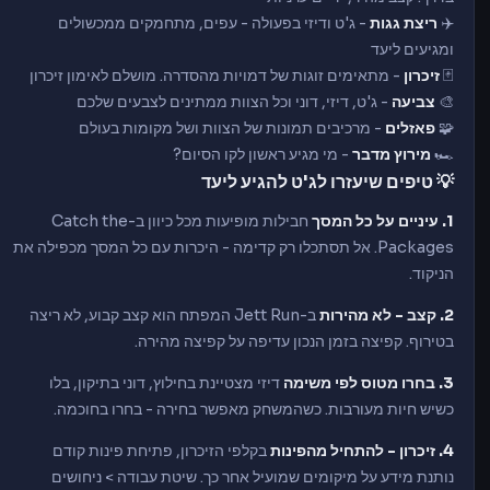
✈️
ריצת גגות
- ג'ט ודיזי בפעולה - עפים, מתחמקים ממכשולים
ומגיעים ליעד
🃏
זיכרון
- מתאימים זוגות של דמויות מהסדרה. מושלם לאימון זיכרון
🎨
צביעה
- ג'ט, דיזי, דוני וכל הצוות ממתינים לצבעים שלכם
🧩
פאזלים
- מרכיבים תמונות של הצוות ושל מקומות בעולם
🏎️
מירוץ מדבר
- מי מגיע ראשון לקו הסיום?
💡 טיפים שיעזרו לג'ט להגיע ליעד
1. עיניים על כל המסך
חבילות מופיעות מכל כיוון ב-Catch the
Packages. אל תסתכלו רק קדימה - היכרות עם כל המסך מכפילה את
הניקוד.
2. קצב - לא מהירות
ב-Jett Run המפתח הוא קצב קבוע, לא ריצה
בטירוף. קפיצה בזמן הנכון עדיפה על קפיצה מהירה.
3. בחרו מטוס לפי משימה
דיזי מצטיינת בחילוץ, דוני בתיקון, בלו
כשיש חיות מעורבות. כשהמשחק מאפשר בחירה - בחרו בחוכמה.
4. זיכרון - להתחיל מהפינות
בקלפי הזיכרון, פתיחת פינות קודם
נותנת מידע על מיקומים שמועיל אחר כך. שיטת עבודה > ניחושים