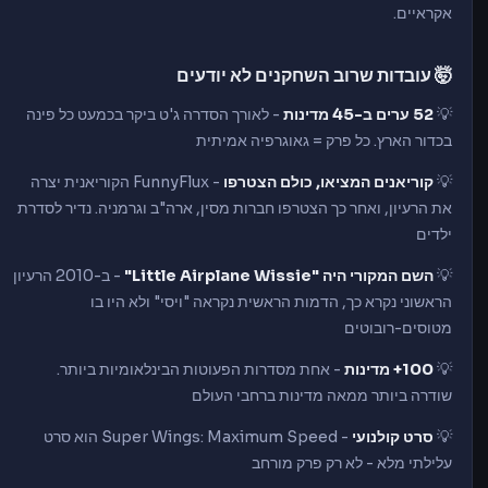
אקראיים.
🤯 עובדות שרוב השחקנים לא יודעים
💡
52 ערים ב-45 מדינות
- לאורך הסדרה ג'ט ביקר בכמעט כל פינה
בכדור הארץ. כל פרק = גאוגרפיה אמיתית
💡
קוריאנים המציאו, כולם הצטרפו
- FunnyFlux הקוריאנית יצרה
את הרעיון, ואחר כך הצטרפו חברות מסין, ארה"ב וגרמניה. נדיר לסדרת
ילדים
💡
השם המקורי היה "Little Airplane Wissie"
- ב-2010 הרעיון
הראשוני נקרא כך, הדמות הראשית נקראה "ויסי" ולא היו בו
מטוסים-רובוטים
💡
100+ מדינות
- אחת מסדרות הפעוטות הבינלאומיות ביותר.
שודרה ביותר ממאה מדינות ברחבי העולם
💡
סרט קולנועי
- Super Wings: Maximum Speed הוא סרט
עלילתי מלא - לא רק פרק מורחב