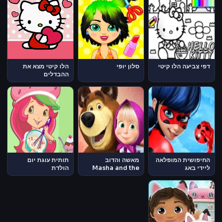
דפי צביעה הלו קיטי
סלון יופי
הלו קיטי מצא את
ההבדלים
החיפושית המופלאה
מאשה והדוב
תותית עוגת יום
ליידי באג
Masha and the
הולדת
Bear
Miraculous
Ladybug