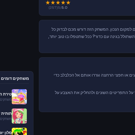
★
★
★
★
★
(257)
/5
5.0
למקום הנכון. המשחק הזה דורש מכם לבדוק כל
שתולל בגינה עם כדור? ככל שתטפלו בו טוב יותר,
הצעצועים או חפצי הרחצה וגררו אותם אל הכלבלב כדי
משחקים דומים
על התפריטים השונים ולהחליק את האצבע על
טירת ה
משחקים 
תותית ע
משחקים 
סלון יופ