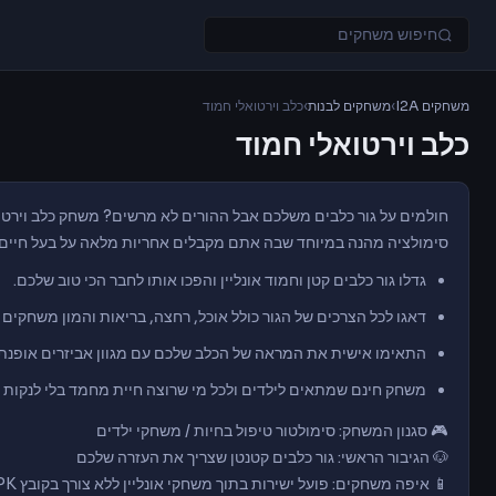
משחקים I2A
›
משחקים לבנות
›
כלב וירטואלי חמוד
כלב וירטואלי חמוד
חולמים על גור כלבים משלכם אבל ההורים לא מרשים? משחק כלב וירטו
סימולציה מהנה במיוחד שבה אתם מקבלים אחריות מלאה על בעל חיים מ
גדלו גור כלבים קטן וחמוד אונליין והפכו אותו לחבר הכי טוב שלכם.
דאגו לכל הצרכים של הגור כולל אוכל, רחצה, בריאות והמון משחקים
התאימו אישית את המראה של הכלב שלכם עם מגוון אביזרים אופנתי
משחק חינם שמתאים לילדים ולכל מי שרוצה חיית מחמד בלי לנקות 
🎮 סגנון המשחק: סימולטור טיפול בחיות / משחקי ילדים
🐶 הגיבור הראשי: גור כלבים קטנטן שצריך את העזרה שלכם
📱 איפה משחקים: פועל ישירות בתוך משחקי אונליין ללא צורך בקובץ APK