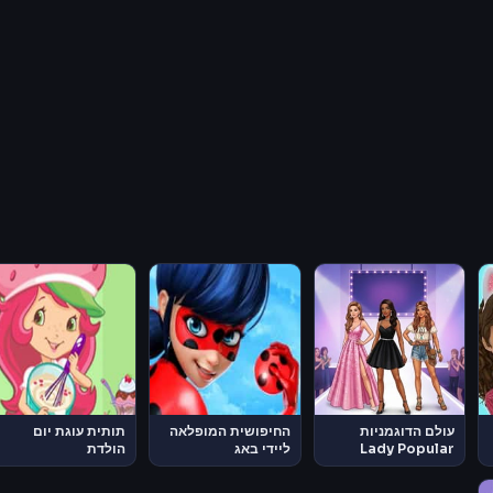
עולם הדוגמניות
החיפושית המופלאה
תותית עוגת יום
Lady Popular
ליידי באג
הולדת
Miraculous
Ladybug