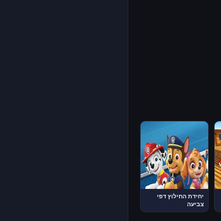
יחידת החילוץ דפי
צביעה