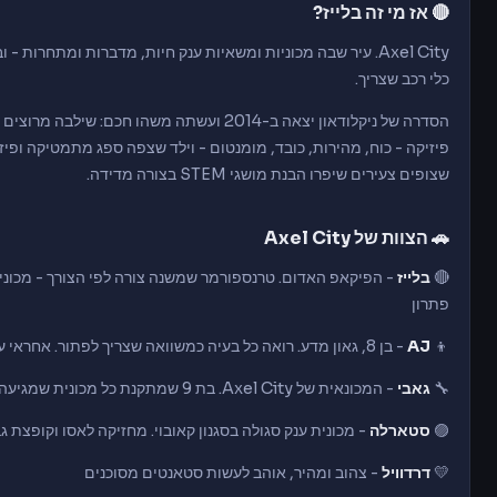
🔴 אז מי זה בלייז?
Axel City. עיר שבה מכוניות ומשאיות ענק חיות, מדברות ומתחרות
כלי רכב שצריך.
פיזיקה - כוח, מהירות, כובד, מומנטום - וילד שצפה ספג מתמטיקה ופי
שצופים צעירים שיפרו הבנת מושגי STEM בצורה מדידה.
🚗 הצוות של Axel City
🔴
בלייז
- הפיקאפ האדום. טרנספורמר שמשנה צורה לפי הצורך - מכונית
פתרון
👦
AJ
- בן 8, גאון מדע. רואה כל בעיה כמשוואה שצריך לפתור. אחראי על כל הטכנולוגיה בתוך בלייז
🔧
גאבי
- המכונאית של Axel City. בת 9 שמתקנת כל מכונית שמגיעה לסדנה שלה. הטכנית האמיתית של הסיפור
🟣
סטארלה
- מכונית ענק סגולה בסגנון קאובוי. מחזיקה לאסו וקופצת ג
💛
דרדוויל
- צהוב ומהיר, אוהב לעשות סטאנטים מסוכנים