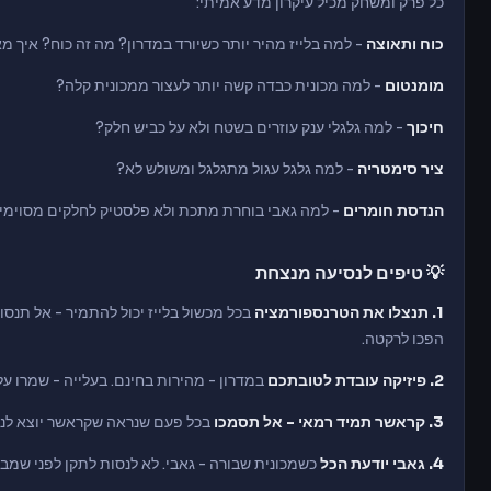
כל פרק ומשחק מכיל עיקרון מדע אמיתי:
כוח ותאוצה
- למה בלייז מהיר יותר כשיורד במדרון? מה זה כוח? איך מ
מומנטום
- למה מכונית כבדה קשה יותר לעצור ממכונית קלה?
חיכוך
- למה גלגלי ענק עוזרים בשטח ולא על כביש חלק?
ציר סימטריה
- למה גלגל עגול מתגלגל ומשולש לא?
הנדסת חומרים
- למה גאבי בוחרת מתכת ולא פלסטיק לחלקים מסוימי
💡 טיפים לנסיעה מנצחת
1. תנצלו את הטרנספורמציה
בכל מכשול בלייז יכול להתמיר - אל תנסו
הפכו לרקטה.
2. פיזיקה עובדת לטובתכם
במדרון - מהירות בחינם. בעלייה - שמרו ע
3. קראשר תמיד רמאי - אל תסמכו
בכל פעם שנראה שקראשר יוצא לנצח 
4. גאבי יודעת הכל
כשמכונית שבורה - גאבי. לא לנסות לתקן לפני שמבי