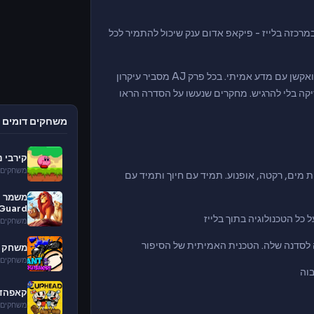
 - ובמרכזה בלייז - פיקאפ אדום ענק שיכול להתמיר לכל
הסדרה של ניקלודאון יצאה ב-2014 ועשתה משהו חכם: שילבה מרוצים ואקשן עם מדע אמיתי. בכל פרק AJ מסביר עיקרון
זיקה בלי להרגיש. מחקרים שנעשו על הסדרה הראו
משחקים דומים
קירבי נ
משחקים 
 מים, רקטה, אופנוע. תמיד עם חיוך ותמיד עם
Guard
משחקים 
משחק 
משחקים 
בוה
קאפהד uphead
משחקים 