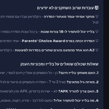
🤯 עובדות שרוב השחקנים לא יודעים
💡
מחקר אמיתי עומד מאחורי הסדרה
לגיל
💡
בלייז יכול להתמיר ל-18 צורות שונות
- בין כל עונות הסדרה נספרו 18 טרנספורמציות שונות
💡
הסדרה זכתה בפרס Parents' Choice Award
- אחד הפרסים ה
💡
AJ הוא אחד מהמעט נהגים שחורים בסדרות לפעוטות
- ניקלודאון
שאלות שכולם שואלים על בלייז ומכוניות הענק
1. האם משחקי בלייז חינם?
כן - כל המשחקים אונליין חינם לגמרי, ישי
2. מאיזה גיל מתאים?
מגיל 3 עד 7 - הסדרה והמשחקים מיועדים לגיל זה עם תוכן חינוכי מובנה.
3. האם צריך להוריד APK?
לא - ישירות בדפדפן. APK זמין לגרסאות מובייל נפרדות.
4. מה בלייז יכול להתמיר אליו?
כמעט לכל דבר - סירה, רקטה, אופנוע, 