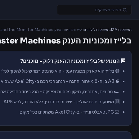
בלייז ומכוניות הענק Blaze and the Monster Machines
›
משחקים לילדים
›
משחקים I2A
בלייז ומכוניות הענק Blaze and the Monster Machines
🏁 המנוע של בלייז ומכוניות הענק דלוק - מוכנים?
כונית ענק - הוא טרנספורמר שיכול להפוך לכלי רכב אחר לגמרי בשניות
🧠 AJ בן ה-8 מאחורי ההגה - הנהג הכי חכם ב-Axel City ששם את המדע לעבודה
️ מרוצים, אתגרים, תיקון מכוניות ופיזיקה - הכל ביחד בחבילה אחת
🆓 משחקים חינם אונליין - ישירות בדפדפן, ללא הורדה, ללא APK
💻 PC, טאבלט ונייד - ב-Axel City משחקים בכל מקום