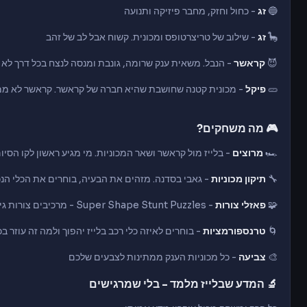
🔵
זג
- כחול וחזק, מחבר פיזיקה ותנועה
🦕
זג
- שילוב של טריצרטופס ומכונית. קשוח אבל לב של זהב
😈
קראשר
- הנבל. משאית ענק שרומה, גונבת ומנסה לנצח בכל דרך לא 
🥒
פיקל
- מכונית קטנה שחושבת שהיא חברה של קראשר. קראשר לא מ
🎮 מה משחקים?
🏎️
מרוצים
- בלייז מול קראשר ושאר המכוניות. מי מגיע ראשון לקו הסיו
🔧
תיקון מכוניות
- גאבי בסדנה. מזהים את הבעיה, בוחרים את הכלי הנכו
🧩
פאזלי צורות
- Super Shape Stunt Puzzles - מרכיבים צורות גיאומטריות שמסייעות לבלייז לעבור מכשול
🌀
טרנספורמציות
- בוחרים לאיזה כלי רכב בלייז יהפוך ולמה זה עוזר ב
🎨
צביעה
- כל מכוניות הענק ממתינות לצבעים שלכם
🔬 המדע שבלייז מלמד - בלי שמרגישים