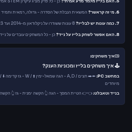
5. האם בלייז מלמד מדע אמיתי?
כן - כל פרק מציג עיקרון STEM אמיתי שמחקרים הראו שמשתמרים אצל צופים צעירים.
6. מי זה קראשר?
המשאית הנבלת של הסדרה - גדולה, רמאית ותמיד מנ
7. כמה עונות יש לבלייז?
8 עונות ששודרו על ניקלודאון מ-2014 ועד 2023.
8. האם אפשר לשחק בלייז על נייד?
כן - כל המשחקים עובדים על נייד, טאבלט ו
איך משחקים:
🕹️ איך משחקים בלייז ומכוניות הענק?
במחשב PC:
מיוחדים
בנייד וטאבלט:
👈👉 הטיית המסך - הגה 👆 הקשה ימנית - גז 👆 הקשה