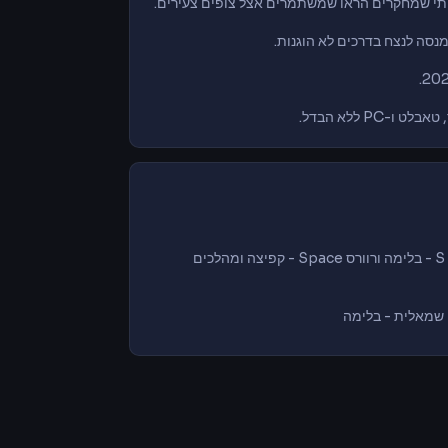
סה לנצח בדרכים לא הוגנות.
-PC ללא הבדל.
⬅️➡️ חצים / A,D - הגה שמאל-ימין ⬆️ / W - גז קדימה ⬇️ / S - בלימה ורוורס Space - קפיצה ומהלכים
 שמאלית - בלימה