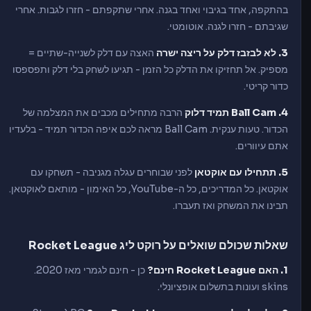
בהתקפה, אחד בגיבוי ואחד בגנה. אחרי שתקפתם - חזרו לגבות. אחרי
שגיבתם - חזרו לגנה. אוטומטי.
3. לא לבזבז דלק על ריצה ישרה
האצה עם דלק לשנייה-שתיים =
מספיק. אל תחזיקו את הדלק כל הזמן - תגיעו לשחק בלי דלק ותפספסו
כדור קריטי.
4. Ball Cam תמיד דלוק
הרבה מתחילים מכבים את המצלמה של
הכדור. טעות ענקית. Ball Cam מראה לכם איפה הכדור תמיד - בלעדיו
אתם עיוורים.
5. תתחילו עם אוקטאן
לפני שבוחרים עגלה מגניבה - תשחקו עם
אוקטאן. כל המדריכים, כל ה-YouTube, כל האימון - מותאם לאוקטאן.
תבינו את המשחק ואז תעברו.
שאלות שכולם שואלים על רוקט ליג Rocket League
1. האם Rocket League חינם?
כן - חינם לגמרי מאז 2020.
skins ועונות בתשלום אופציונלי.