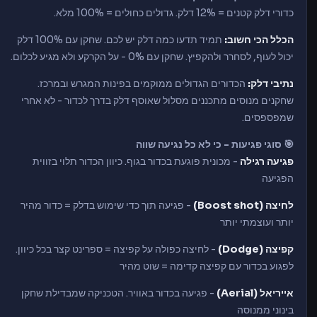
כדורי דלק קטנים = 12% דלק. גדולים כחולים = 100% מלא.
הכלל הכי חשוב:
תמיד תדעו כמה דלק יש לכם. שחקן עם 100% דלק
יכול לעוף, לסחרר ולהקפיץ. שחקן עם 0% - על הקרקע ולא מגיע לכלום.
נתיבי דלק:
הכדורים הגדולים ממוקמים בפינות המגרש ובמרכז.
שחקנים מנוסים מתכננים מסלול שאוסף דלק בדרך לכדור - לא אחרי
שמפספסים.
🎯 סוגי פגיעות - כי לא כל נגיעה שווה
פגיעה רגילה
- מכונית פוגעת בכדור בגוף. כיוון הכדור תלוי בזווית
הפגיעה
לחיצה (Boost shot)
- פגיעה תוך כדי שימוש בדלק = כדור מהיר
יותר ועוצמתי יותר
קפיצה (Dodge)
- לחיצה כפולה על קפיצה = ספרינט קצר בכל כיוון.
לפגוע בכדור עם קפיצה קדימה = שוט מהיר
אייריאל (Aerial)
- פגיעה בכדור באוויר. הטכניקה שמבדילת שחקן
בינוני ממנוסה