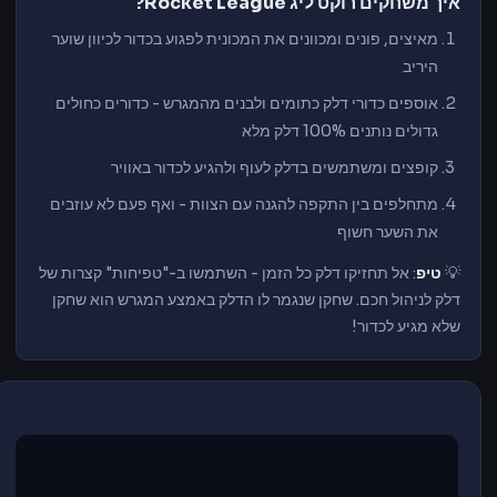
איך משחקים רוקט ליג Rocket League?
מאיצים, פונים ומכוונים את המכונית לפגוע בכדור לכיוון שוער
היריב
אוספים כדורי דלק כתומים ולבנים מהמגרש - כדורים כחולים
גדולים נותנים 100% דלק מלא
קופצים ומשתמשים בדלק לעוף ולהגיע לכדור באוויר
מתחלפים בין התקפה להגנה עם הצוות - ואף פעם לא עוזבים
את השער חשוף
💡
טיפ
: אל תחזיקו דלק כל הזמן - השתמשו ב-"טפיחות" קצרות של
דלק לניהול חכם. שחקן שנגמר לו הדלק באמצע המגרש הוא שחקן
שלא מגיע לכדור!