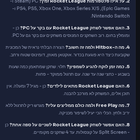
2. על אילו פלטפורמות Rocket League זמין?
PC (Steam ו-
Epic Games), PS4, PS5, Xbox One, Xbox Series X/S ו-
Nintendo Switch.
3. האם אפשר לשחק Rocket League עם בקר על PC?
כן -
ומומלץ בחום. רוב השחקנים המנוסים משחקים עם בקר גם על PC.
4. מה ה-Hitbox ולמה זה חשוב?
הצורה הבלתי נראית של המכונית
שקובעת כיצד היא פוגעת בכדור. אוקטאן מאוזן, דומינוס שטוח ורחב.
5. כמה זמן לוקח להגיע לשמפיון?
תלוי. שחקן שמתאמן כמה שעות
בשבוע - כחצי שנה עד שנה. עם תרגול ממוקד - פחות.
6. האם Rocket League מתאים לילדים?
כן - מגיל 7 ומעלה. אין
תוכן אלים, המשחק לא מורכב להבנה.
7. מה Free Play ולמה כולם ממליצים עליו?
מגרש ריק לתרגול ללא
יריב ולחץ. הכלי הכי יעיל לשיפור מכניקה.
8. האם אפשר לשחק Rocket League לשניים על ספה אחת?
כן
- Split Screen על קונסולות. עד 4 שחקנים מקומיים.