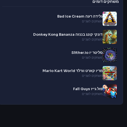
משחקים דומים
גלידה רעה Bad Ice Cream
משחקים לשניים
דונקי קונג בננזה Donkey Kong Bananza
משחקים לשניים
סליטר יו Slither.io
משחקים לשניים
מריו קארט וורלד Mario Kart World
משחקים לשניים
פול גייז Fall Guys
משחקים לשניים