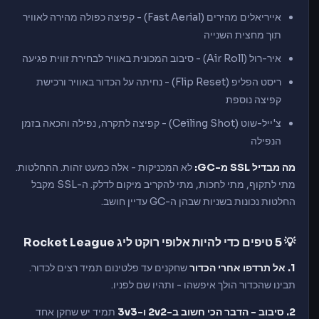
אייריאלים מהירים (Fast Aerial) - קפיצה כפולה מהירה לאוויר
תוך מחצית השנייה
איר-רול (Air Roll) - סיבוב המכונית באוויר לבחירת זווית פגיעה
ריסט הפליפ (Flip Reset) - נחיתה על הכדור באוויר ורכישת
קפיצה נוספת
צ'ייל-שוט (Ceiling Shot) - קפיצה לתקרה, נפילה והכאה בזמן
הנפילה
מה מבדיל SSL מ-GC:
לא המכניקות - אלה כמעט זהות. ההחלטות.
מתי לתקוף, מתי לחכות, מתי להקריב מיקום לדלק. ה-SSL מקבל
החלטות נכונות בשניות שבהן ה-GC עדיין חושב.
💡 5 טיפים כדי להיות אלופי רוקט ליג Rocket League
1. אל תרדפו אחרי הכדור
שחקנים עד פלטינום תמיד רצים לכדור.
תבינו שהכדור הולך איפשהו - ותהיו שם לפניו.
2. סיבוב - הדבר הכי חשוב ב-2v2 ו-3v3
תמיד יש שחקן אחד