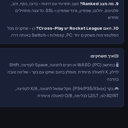
9. מה מצב Ranked?
מצב תחרותי עם דרגות - ברונז, כסף, זהב,
פלטינום, יהלום, שמפיון, גרנד שמפיון ו-SSL. כל עונה מתחילים
מחדש.
10. האם Rocket League יש Cross-Play?
כן - שחקנים מכל
הפלטפורמות משחקים יחד. PC, קונסולות ו-Switch באותה זירה.
איך משחקים:
🖥️ במחשב (PC): WASD או חצים לתנועה, Space לקפיצה, Shift
לדלק, X לפעולה מיוחדת. מומלץ בחום: שחקו עם בקר - שליטה טובה
בהרבה
🎮 בקר (PS4/PS5/Xbox): מקל שמאל לתנועה, X/A לקפיצה,
R2/RT לגז, L2/LT לבלימה, O/B לפעולה מיוחדת