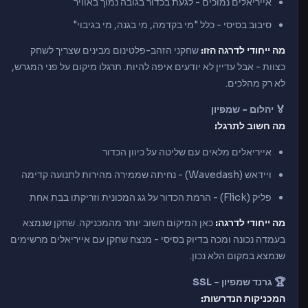
אייריאלים נמוכים - לגעת בכדור בגובה נמוך באוויר
סיבוב בסיסי - כלל "מי בקדמה, מי בגנה, מי בגיבוי"
מה ייחודי לדרגה הזו:
שחקני הזהב-פלטינום מבינים שצריך לשחק
כצוות - אבל עדיין לא יודעים איפה להיות. תרגלו מיקום על פני המגרש,
לא רק מהלכים.
🏅 יהלום - שמפיון
מה חשוב לתרגל:
אייריאלים מלאים עם שליטה על כיוון הכדור
ויידאש (Wavedash) - נחיתה שממירה מהירות לתנועה קדימה
פליק (Flick) - הרמת הכדור על גג המכונית וזריקתו בבת אחת
מה ייחודי לדרגה:
כאן המיקום חשוב יותר מהמכניקה. שחקן שנמצא
בעמדה נכונה ומכה בדיוק בסיסי - מנצח שחקן עם אייריאלים מרשימים
שנמצא במקום הלא נכון.
🏆 גרנד שמפיון - SSL
המכניקות הנדרשות: