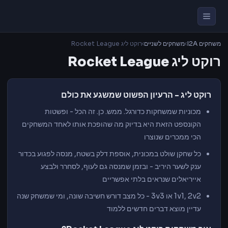
משחקים I2A
›
משחקים לשניים
›
רוקט ליג Rocket League
רוקט ליג Rocket League
רוקט ליג - הרעיון הפשוט שמשגע את כולם
מכוניות שמשחקות כדורגל. ממש. כן. זה הכל - ופשטות
הקונספט הזאת היא בדיוק מה שהופכת אותו לאחד המשחקים
הכי ממכרים שנוצרו
כל שחקן שולט במכונית, אוספת דלק בשטח, מנסה לפגוע בכדור
ענק לשער היריב - ובזמן שמנסה גם לעוף, לסחרר ולבצע
אייריאלים שנראים בלתי אפשריים
1v1, 2v2 או 3v3 - כל מצב דורש חשיבה שונה, ומי שמשחק שנה
עדיין מוצא דברים חדשים ללמוד