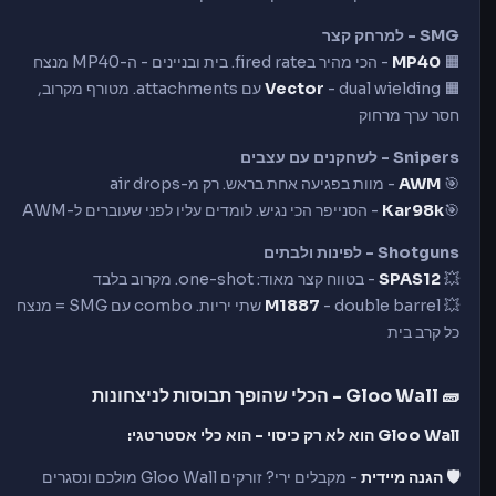
SMG - למרחק קצר
🟧
MP40
- הכי מהיר בfired rate. בית ובניינים - ה-MP40 מנצח
🟧
Vector
- dual wielding עם attachments. מטורף מקרוב,
חסר ערך מרחוק
Snipers - לשחקנים עם עצבים
🎯
AWM
- מוות בפגיעה אחת בראש. רק מ-air drops
🎯
Kar98k
- הסנייפר הכי נגיש. לומדים עליו לפני שעוברים ל-AWM
Shotguns - לפינות ולבתים
💥
SPAS12
- בטווח קצר מאוד: one-shot. מקרוב בלבד
💥
M1887
- double barrel שתי יריות. combo עם SMG = מנצח
כל קרב בית
🧱 Gloo Wall - הכלי שהופך תבוסות לניצחונות
Gloo Wall הוא לא רק כיסוי - הוא כלי אסטרטגי:
🛡️ הגנה מיידית
- מקבלים ירי? זורקים Gloo Wall מולכם ונסגרים