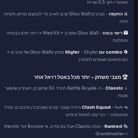
מאחוריו תוך 0.5 שניות
⚔️ התקפה
- מציבים Gloo Wall קרוב לאויב כדי לצמצם מרחק ולקחת
פינה
🏥 ריפוי בטוח
- Gloo Wall מסביב + Med Kit = ריפוי מלא בבטחה
מוחלטת
🔄 combo עם Skyler
- Skyler מנפץ Gloo Walls של אויבים =
הם פתאום חשופים לחלוטין
🏆 מצבי משחק - יותר מכל באטל רויאל אחר
⚔️
Classic
- ה-Battle Royale הרגיל. 50 שחקנים, האחרון שנשאר
מנצח
🔫
Clash Squad
- 4v4 בזירה קטנה. קונים נשקים בין סיבובים. מהיר
ואינטנסיבי - הכי טוב לתרגול אימינג
🎭
Ranked
- אותו Classic אבל עם מדרג. מ-Bronze ועד Heroic
ו-Grandmaster