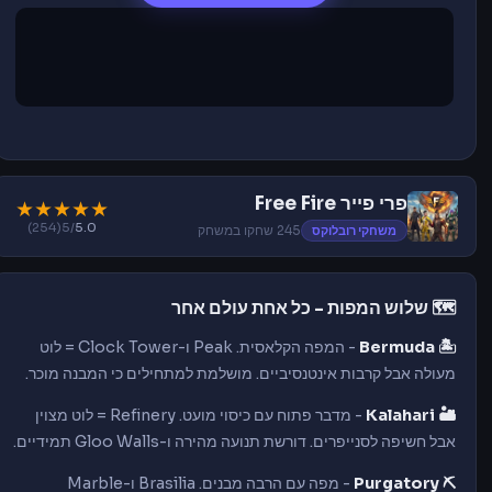
פרי פייר Free Fire
★
★
★
★
★
(254)
/5
5.0
משחקי רובלוקס
245 שחקו במשחק
🗺️ שלוש המפות - כל אחת עולם אחר
🏝️ Bermuda
- המפה הקלאסית. Peak ו-Clock Tower = לוט
מעולה אבל קרבות אינטנסיביים. מושלמת למתחילים כי המבנה מוכר.
🏜️ Kalahari
- מדבר פתוח עם כיסוי מועט. Refinery = לוט מצוין
אבל חשיפה לסנייפרים. דורשת תנועה מהירה ו-Gloo Walls תמידיים.
⛏️ Purgatory
- מפה עם הרבה מבנים. Brasilia ו-Marble