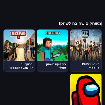
משחקים שחובה לשחק!
פאבגי PUBG
רובלוקס משחק
ברוקהייבן
Mobile
אונליין
Brookhaven RP