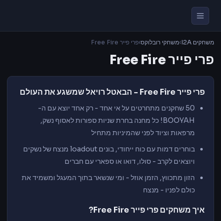
משחקים I2A
›
משחקי רובלוקס
›
פרי פייר Free Fire
פרי פייר Free Fire
פרי פייר Free Fire - הבאטל רויאל שמשגע את העולם
50 שחקנים מתחרטים על אי אחד - רק אחד יוצא עם ה-
BOOYAH! כל מחנה בחרת שניות ספורות לאסוף נשק,
מרפאות וציוד לפני שהמיניות מתחיל
בוחרים דמות עם כוח ייחודי, בונים loadout מנצח של נשקים
ויוצאים לקרב - סולו, דואו או ספארי עם חברים
הזון מתכווץ, הזמן אוזל - ומי שנשאר בתוך המעגל ומשמיד את
כולם לפניו - מנצח
איך משחקים פרי פייר Free Fire?