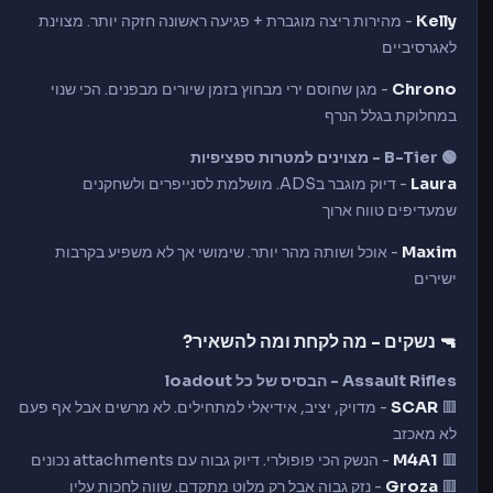
Kelly
- מהירות ריצה מוגברת + פגיעה ראשונה חזקה יותר. מצוינת
לאגרסיביים
Chrono
- מגן שחוסם ירי מבחוץ בזמן שיורים מבפנים. הכי שנוי
במחלוקת בגלל הנרף
🟢 B-Tier - מצוינים למטרות ספציפיות
Laura
- דיוק מוגבר בADS. מושלמת לסנייפרים ולשחקנים
שמעדיפים טווח ארוך
Maxim
- אוכל ושותה מהר יותר. שימושי אך לא משפיע בקרבות
ישירים
🔫 נשקים - מה לקחת ומה להשאיר?
Assault Rifles - הבסיס של כל loadout
🟥
SCAR
- מדויק, יציב, אידיאלי למתחילים. לא מרשים אבל אף פעם
לא מאכזב
🟥
M4A1
- הנשק הכי פופולרי. דיוק גבוה עם attachments נכונים
🟥
Groza
- נזק גבוה אבל רק מלוט מתקדם. שווה לחכות עליו