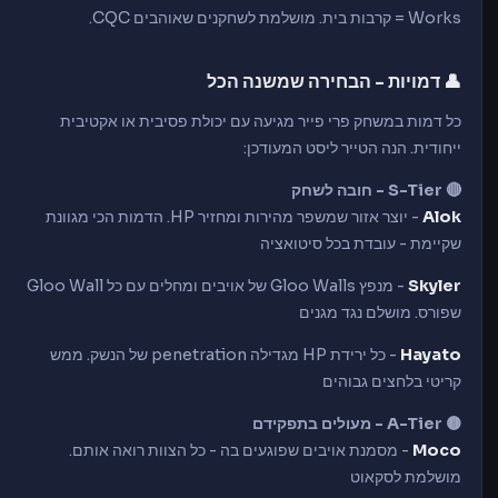
Works = קרבות בית. מושלמת לשחקנים שאוהבים CQC.
👤 דמויות - הבחירה שמשנה הכל
כל דמות במשחק פרי פייר מגיעה עם יכולת פסיבית או אקטיבית
ייחודית. הנה הטייר ליסט המעודכן:
🔴 S-Tier - חובה לשחק
Alok
- יוצר אזור שמשפר מהירות ומחזיר HP. הדמות הכי מגוונת
שקיימת - עובדת בכל סיטואציה
Skyler
- מנפץ Gloo Walls של אויבים ומחלים עם כל Gloo Wall
שפורס. מושלם נגד מגנים
Hayato
- כל ירידת HP מגדילה penetration של הנשק. ממש
קריטי בלחצים גבוהים
🟡 A-Tier - מעולים בתפקידם
Moco
- מסמנת אויבים שפוגעים בה - כל הצוות רואה אותם.
מושלמת לסקאוט