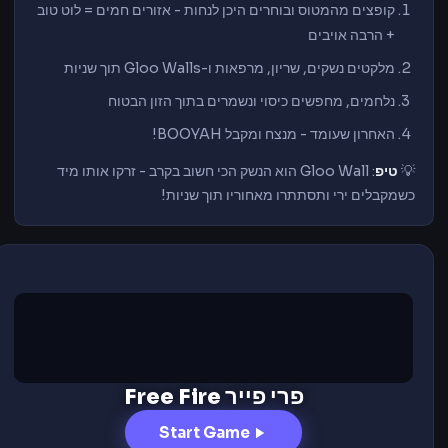
קופצים מהמטוס ובוחרים היכן לנחות - אזורים חמים = לוט טוב
+ הרבה אויבים
מלקטים נשקים, שריון, מרפאות ו-Gloo Walls תוך שניות
נלחמים, מחפשים כיסוי ונשמרים בתוך הזון הבטוח
האחרון שעומד - מנצח ומקבל BOOYAH!
💡
טיפ
: Gloo Wall הוא הנשק הכי חשוב בקרב - זרקו אותו מיד
כשמקבלים ירי ותסתתרו מאחוריו תוך שניות!
פרי פייר Free Fire
Start Game