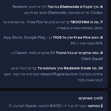
6. איך מקבלים Diamonds בחינם?
דרך אירועים, Redeem
Codes יומיים ומשימות. Diamonds אפשר גם לרכוש.
7. מה זה BOOYAH?
קריאת הניצחון של Free Fire - מה שמופיע על
המסך כשאתם האחרונים ששרדו.
8. האם Free Fire זמין על iOS?
כן - App Store, Google Play,
APK לאנדרואיד ו-PC.
9. כמה שחקנים יש בכל מחנה?
50 שחקנים בClassic. 4v4 ב-
Clash Squad.
10. מה Redeem Code ואיך משתמשים?
קודים חינמיים עם
פרסים. נכנסים ל-reward.ff.garena.com ומכניסים את הקוד. תוקף
לכמה שעות בלבד.
איך משחקים:
🖥️
במחשב
: עכבר לכיוון + ירי, WASD לתנועה, Space לקפיצה, C