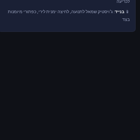
לכריעה
📱
בנייד
: ג'ויסטיק שמאל לתנועה, לחיצה ימנית לירי, כפתורי מיומנות
בצד