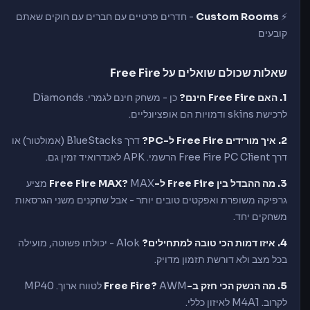
⚡
Custom Rooms
- חדרים פרטיים עם חברים עם חוקים שאתם
קובעים
שאלות שכולם שואלים על Free Fire
1. האם Free Fire חינם?
כן - משחק חינם לגמרי. Diamonds
לרכישת skins ודמויות הם אופציונליים.
2. איך מורידים Free Fire ל-PC?
דרך BlueStacks (אמולטור) או
דרך Free Fire PC Client הרשמי. APK לאנדרואיד זמין גם.
3. מה ההבדל בין Free Fire ל-Free Fire MAX?
MAX מציע
גרפיקה משופרת ואפקטים טובים יותר - אבל שחקנים משני הגרסאות
משחקים יחד.
4. איזו דמות הכי טובה למתחילים?
Alok - יכולתו פשוטה, מועילה
בכל מצב ולא דורשת תזמון מדויק.
5. מה הנשק הכי חזק ב-Free Fire?
AWM לטווח ארוך. MP40
לקרוב. M4A1 לאיזון כללי.