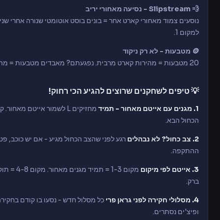
💨 Slipstream - נסיעה מאחורי יריב
למקום 1.
🪙 מטבעות - לא רק ניקוד
20 מטבעות = מהירות קארט מרבית. נפגעתם? מאבדים מטבעות = מהירות יורדת. אוספים מטבעות בדרך = לא רק לניקוד.
💡 טיפים לשחקנים שרוצים להגיע הכי רחוק!
1. מגנים עם אייטם מאחור - תמיד
מחזיקים L לשמור אייטם מאח
הכחול הבא.
2. צב כחול? לא נבהלים
רגע לפני שהצב הכחול מגיע - אם יש כוכב, פט
ההתקפה.
3. אייטם לפי מיקום
ברק.
4. מסלולי חקירה לפני גראן פרי
כל מסלול חדש - נסעו בו קודם בחקירה 
ופיצ'ים נסתרים.