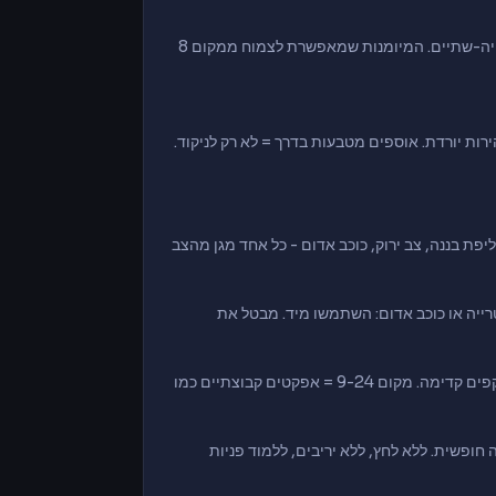
נוסעים צמוד מאחורי קארט אחר = בונים בוסט אוטומטי שנורה אחרי שנייה-שתיים. המיומנות שמאפשרת לצמוח ממקום 8
ור. קליפת בננה, צב ירוק, כוכב אדום - כל אחד מגן מהצב
רייה או כוכב אדום: השתמשו מיד. מבטל את
מקום 1-3 = תמיד מגנים מאחור. מקום 4-8 = תוקפים קדימה. מקום 9-24 = אפקטים קבוצתיים כמו
חופשית. ללא לחץ, ללא יריבים, ללמוד פניות