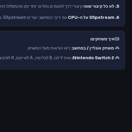
5. לא כל קיצור שווה
קיצורי דרך לפעמים גוזלים יותר זמן מהמסלול הרג
6. Slipstream על ה-CPU
גם יריבי המחשב יוצרים Slipstream. נוסעים מאחוריהם בישרים ארוכים לצבור בוסט חינמי.
איך משחקים:
🎮
משחק אונליין / במחשב
: ראו הוראות מעל המשחק
🎮
Nintendo Switch 2:
אות Y לגז, B לבלימה, A לאייטם, R לסיבוב (Drift), L להחזקת אייטם מאחור, ZR לאשכרה