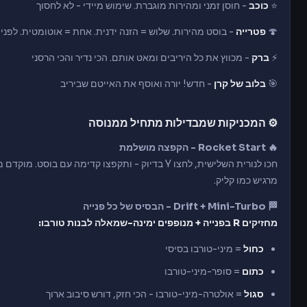
⭐
כוכב
- חוסן זמני ומהירות מוגברת. שימוש מיידי - לא לחסוך
🍄
פטרייה
- בוסט מהירות. שלוש = הזנה ידנית. אחת = אוטומטית. לפני
⚡
ברק
- מכווץ את כל היריבים ומאט אותם. הכי נדיר והכי הרסני
🎯
בלוב של קרן
- חדש! יורה ואוסף את האייטם שביריב
⚙️ המכניקות שמבדילות מתחיל ממנוסה
🔥 Rocket Start - הקפצה מושלמת
חכו לנורית השלישית, לחצו Y בדיוק - ותקפצו קדימה עם
מרגיש כמו קליק.
🏁 Drift + Mini-Turbo - הבסיס של כל פנייה
מחזיקים R בפנייה + מנופפים ימינה-שמאלה לבנות טורבו:
כחול
= מיני-טורבו בסיסי
כתום
= סופר-מיני-טורבו
סגול
= אולטרה-מיני-טורבו - הכי חזק, דורש סיבוב ארוך