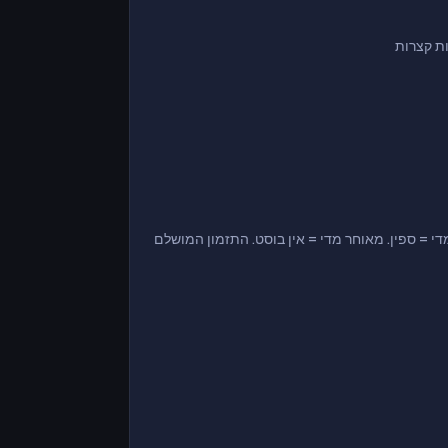
ות קצרות
 בוסט. מוקדם מדי = ספין. מאוחר מדי = אין בוסט. התזמון המושלם