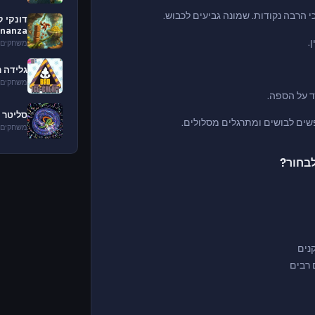
 הרבה נקודות. שמונה גביעים לכבוש.
ananza
.
משחקים 
גלידה רעה Cream
משחקים 
סליטר יו her.io
שים לבושים ומתרגלים מסלולים.
משחקים 
נים
 רבים