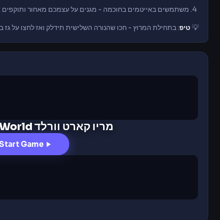
משתמשים באייטמים בחוכמה - מגנים על עצמכם מאחור ותוקפים 
💡
טיפ
: בתחילת המרוץ - חכו שהנורה השלישית תידלק ואז לחצו על גז בדיוק! ה-Rocket Start מקפיץ אתכם קדימה עם בוסט מיידי ואתם
מריו קארט וורלד Mario Kart World
Start Game