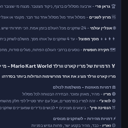
🏆
גראן פרי
- ארבעה מסלולים ברצף, ניקוד מצטבר. מנצח מי שצובר הכי
🆚
מרוץ לשניים
- מסלול אחד מול מסלול אחד נגד חבר. מקומי או אונליין
🌐
אונליין עולמי
- 24 שחקנים מכל העולם בזמן אמת. הכי תחרותי שיש.
👨‍👩‍👧‍👦
מסך מפוצל
- עד 4 שחקנים על אותו מסך. מושלם לשחק ביחד על הספה.
🗺️
חקירה חופשית
- נוסעים ברחבי העולם הפתוח, מגלים סודות, מחפ
🏅 הדמויות של מריו קארט וורלד Mario Kart World - מי לבחור?
מריו קארט וורלד מציג את אחד מהרשימות הגדולות ביותר בסדרה:
⚖️ דמויות מאוזנות - מושלמות לכולם
🔴
מריו
- מהיר, מאוזן ומוכר. הבחירה הבטוחה לכל מסלול
🟢
לואיג'י
- זהה למריו בפרמטרים, אבל עם יותר סטייל לפי חלק מהשחק
🍑
הנסיכה פיץ'
- ביצועים מצוינים + לבושים נדירים שמעניינים שחקנים
⚡ דמויות מהירות - לשחקנים מנוסים
🟡
ואריו
- כבד, מהיר בקטע ישר, פחות גמיש בפניות