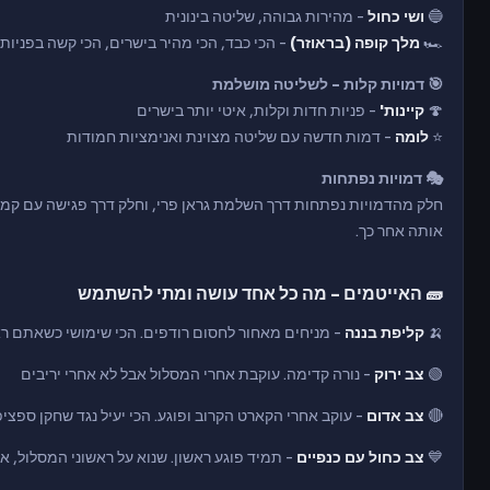
🔵
ושי כחול
- מהירות גבוהה, שליטה בינונית
🏎️
מלך קופה (בראוזר)
- הכי כבד, הכי מהיר בישרים, הכי קשה בפניות
🎯 דמויות קלות - לשליטה מושלמת
🍄
קיינות'
- פניות חדות וקלות, איטי יותר בישרים
⭐
לומה
- דמות חדשה עם שליטה מצוינת ואנימציות חמודות
🎭 דמויות נפתחות
חלק מהדמויות נפתחות דרך השלמת גראן פרי, וחלק דרך פגישה עם קמק
אותה אחר כך.
🧱 האייטמים - מה כל אחד עושה ומתי להשתמש
🍌
קליפת בננה
- מניחים מאחור לחסום רודפים. הכי שימושי כשאתם רא
🟢
צב ירוק
- נורה קדימה. עוקבת אחרי המסלול אבל לא אחרי יריבים
🔴
צב אדום
- עוקב אחרי הקארט הקרוב ופוגע. הכי יעיל נגד שחקן ספציפ
💙
צב כחול עם כנפיים
- תמיד פוגע ראשון. שנוא על ראשוני המסלול, א