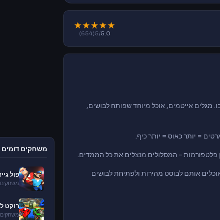
★
★
★
★
★
(654)
/5
5.0
ו. מגלים אייטמים, אוכל מיוחד שפותח לבושים,
טים = יותר כאוס = יותר כיף.
משחקים דומים
ין פלטפורמות - המסלולים מנצלים את כל הממדים.
אוכלים אותם לבוסט מהירות ולפתיחת לבושים
פול גייז ll Guys
משחקים 
רוקט ליג t League
משחקים 