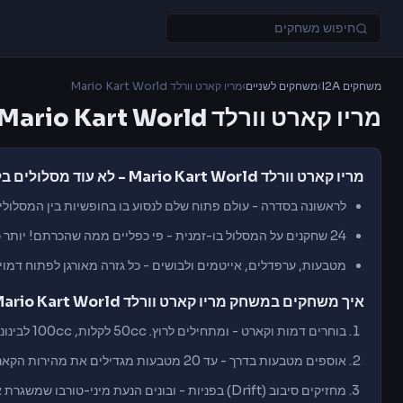
משחקים I2A
›
משחקים לשניים
›
מריו קארט וורלד Mario Kart World
מריו קארט וורלד Mario Kart World
מריו קארט וורלד Mario Kart World - לא עוד מסלולים בלבד
לראשונה בסדרה - עולם פתוח שלם לנסוע בו בחופשיות בין המסלולי
24 שחקנים על המסלול בו-זמנית - פי כפליים ממה שהכרתם! יותר כדורי בננה, יותר כוכבים, יותר כאוס
מטבעות, ערפדלים, אייטמים ולבושים - כל גזרה מאורגן לפתוח דמוי
איך משחקים במשחק מריו קארט וורלד Mario Kart World?
בוחרים דמות וקארט - ומתחילים לרוץ. 50cc לקלות, 100cc לבינוני, 150cc לאתגר אמיתי
אוספים מטבעות בדרך - עד 20 מטבעות מגדילים את מהירות הקארט שלכם
מחזיקים סיבוב (Drift) בפניות - ובונים הנעת מיני-טורבו שמשגרת אתכם קדימה