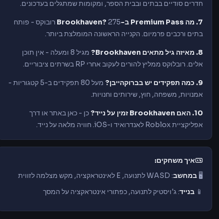
חדרים סודיים בבתים ובבית הספר, ומקומות שמתגלים בעדכונים.
7. מה Premium Pass ב-Brookhaven?
275 רובוקס - פותח
בתים ורכבים פרמיום. הקנייה הראשונה המומלצת ביותר.
8. מאיזה גיל מתאים Brookhaven?
מגיל 8 ומעלה - אין תוכן
אלים. רובלוקס ממליץ להורים לעקוב אחרי RP בשרתים ציבוריים.
9. כמה תפקידים יש בברוקהייבן?
מעל 80 תפקידים ב-5 קטגוריות -
אמנויות, משפחה, חוץ, שירותים וחנויות.
10. האם Brookhaven זמין על נייד?
כן - כאן באתר או דרך
אפליקציית Roblox לאנדרואיד ו-iOS. חוויה מלאה על נייד.
איך משחקים:
🖥️
במחשב
: WASD לתנועה, E לאינטראקציה, מקש מצלמה לזווית
📱
בנייד
: ג'ויסטיק לתנועה, כפתורי אינטראקציה על המסך