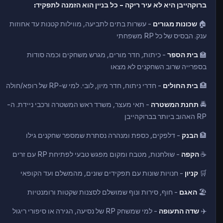
ברוקהייבן היא לא עיר ריקה - כל בניין הוא הזמנה לתפקיד:
🏠
שכונות מגורים
- עשרות בתים לתביעה, מווילות קטנות עד אחוזות
ענק. הבסיס של כל RP משפחתי
🏫
בית הספר
- כיתות, חדר מורים, מגרש משחקים וכמה סודות
בספרייה שרוב השחקנים לא מצאו
🏥
בית החולים
- חדרי ניתוח, חדר מיון, לובי. למי ש-RP של רופא/חולה
🚔
תחנת המשטרה
- תאי מעצר, משרד ראש המשטרה ורכבי ניידת. ה-
RP האהוב ביותר בברוקהייבן
🏦
הבנק
- דלפקים, כספת ומנהרה נסתרת שמספר שחקנים גילו
☕
הקפה
- שולחנות, מטבח ומקום מפגש טבעי לפתיחת RP עם זרים
🛒
קניון
- חנויות שונות עם תפקידים שונים, מהמשלם ועד הקופאי
🏖️
האגם
- חוף, סירות ונוף שמושלם לסצנות שקטות ורומנטיות
✈️
שדה התעופה
- למי שמשחק RP של נסיעה, הגירה או סיפורי ריגול