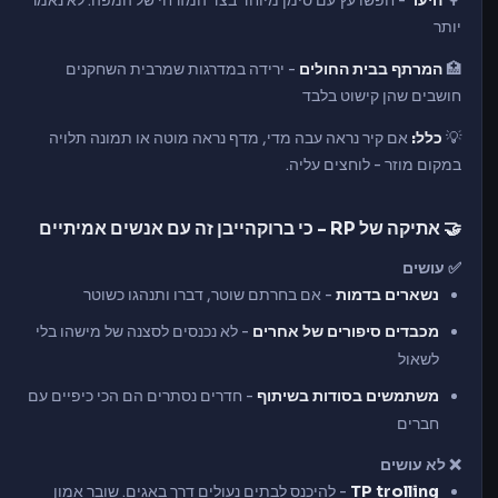
🌳
היער
- חפשו עץ עם סימן מיוחד בצד המזרחי של המפה. לא נאמר
יותר
🏥
המרתף בבית החולים
- ירידה במדרגות שמרבית השחקנים
חושבים שהן קישוט בלבד
💡
כלל:
אם קיר נראה עבה מדי, מדף נראה מוטה או תמונה תלויה
במקום מוזר - לוחצים עליה.
🤝 אתיקה של RP - כי ברוקהייבן זה עם אנשים אמיתיים
✅ עושים
נשארים בדמות
- אם בחרתם שוטר, דברו ותנהגו כשוטר
מכבדים סיפורים של אחרים
- לא נכנסים לסצנה של מישהו בלי
לשאול
משתמשים בסודות בשיתוף
- חדרים נסתרים הם הכי כיפיים עם
חברים
❌ לא עושים
TP trolling
- להיכנס לבתים נעולים דרך באגים. שובר אמון