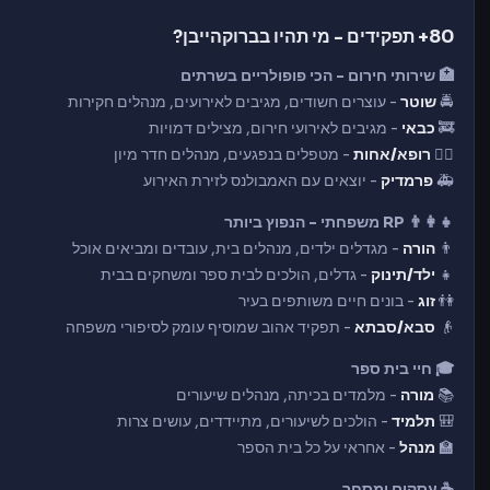
80+ תפקידים - מי תהיו בברוקהייבן?
🏥 שירותי חירום - הכי פופולריים בשרתים
🚔
שוטר
- עוצרים חשודים, מגיבים לאירועים, מנהלים חקירות
🚒
כבאי
- מגיבים לאירועי חירום, מצילים דמויות
👨‍⚕️
רופא/אחות
- מטפלים בנפגעים, מנהלים חדר מיון
🚑
פרמדיק
- יוצאים עם האמבולנס לזירת האירוע
👨‍👩‍👧 RP משפחתי - הנפוץ ביותר
👨
הורה
- מגדלים ילדים, מנהלים בית, עובדים ומביאים אוכל
👧
ילד/תינוק
- גדלים, הולכים לבית ספר ומשחקים בבית
👫
זוג
- בונים חיים משותפים בעיר
👴
סבא/סבתא
- תפקיד אהוב שמוסיף עומק לסיפורי משפחה
🎓 חיי בית ספר
📚
מורה
- מלמדים בכיתה, מנהלים שיעורים
🎒
תלמיד
- הולכים לשיעורים, מתיידדים, עושים צרות
🏫
מנהל
- אחראי על כל בית הספר
☕ עסקים ומסחר