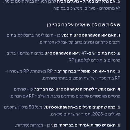
5. אם נתקלים בטרול - נועלים הבית
לחצן הנעילה בבית חוסם כניסה.
לא מתוכחים - נועלים וממשיכים בסיפור.
שאלות שכולם שואלים על ברוקהייבן
1. האם Brookhaven RP חינם?
כן - חינם לגמרי ברובלוקס. בתים
ורכבים פרמיום זמינים ברובוקס אבל לא הכרחיים.
2. כמה בתים יש ב-Brookhaven RP?
47 בתים חינמיים + בתים
פרמיום. בית קיים לכל סגנון RP.
3. מה ה-RP הכי פופולרי בברוקהייבן?
RP משפחתי, RP משטרה ו-
RP בית ספר - שלושת הנפוצים ביותר בשרתים.
4. האם אפשר לשחק Brookhaven עם חברים?
כן - שרתים
פרטיים מאפשרים שחקנים מוזמנים בלבד. מושלם לRP עם חברים.
5. כמה שחקנים פעילים ב-Brookhaven?
מעל 50 מיליון שחקנים
פעילים ב-2025. תמיד יש שרתים מלאים.
6. האם יש סודות אמיתיים בברוקהייבן?
כן - מנהרות נסתרות,