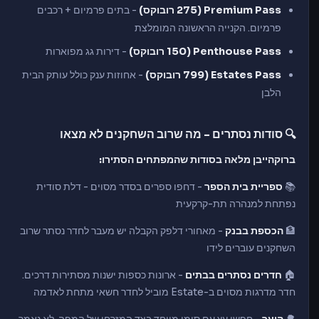
Premium Pass (275 רובוקס)
- בתים פרמיום + רכבים
פרמיום. הקנייה הראשונה המומלצת
Penthouse Pass (150 רובוקס)
- דירות גג מפוארות
Estates Pass (799 רובוקס)
- אחוזות ענק כולל עותק הבית
הלבן
🔍 סודות נסתרים - מה שרוב השחקנים לא מצאו
ברוקהייבן מלאה בסודות שהמפתחים הסתירו:
📚
ספריית בית הספר
- דחפו ספרים בסדר מסוים - דלת סודית
נפתחת למנהרה תת-קרקעית
🏦
הכספת בבנק
- מאחורי דלפק הקבלה יש מעבר לחדר נסתר שרוב
השחקנים עוברים לידו
🏠
חדרים נסתרים בבתים
- ארונות כספות ישנות מסתירות דרכים.
חדר מדרגות מסוים ב-Estate מוביל לחדר חשאי מתחת לאדמה