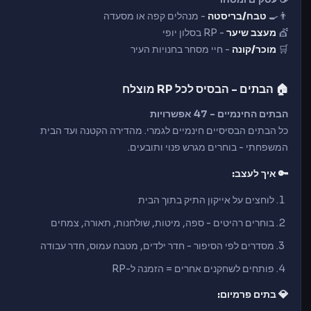
👨‍🍳
טבח/בריסטה
- מנהלים קפה או מסעדה
💇
מעצב שיער
- RP בסלון יופי
🛒
מוכר/קונה
- חיי מסחר בחנויות העיר
🏠 הבתים - הבסיס לכל RP מוצלח
הבתים החינמיים - 47 אפשרויות
כל הבתים הבסיסיים חינמיים לגמרי. מהדירה הקטנה ועד הבית
המשפחתי - בוחרים מגרש פנוי ותובעים.
🔑 איך לעצב:
לוחצים על אייקון התיק בתוך הבית
בוחרים רהיטים - ספה, מיטות, שולחנות, תאורה, צמחים
מסדרים לפי הסיפור - חדר ילדים, מטבח עמוס, חדר עבודה
פותחים לשחקנים אחרים = הזמנה ל-RP
💎 בתים פרמיום: