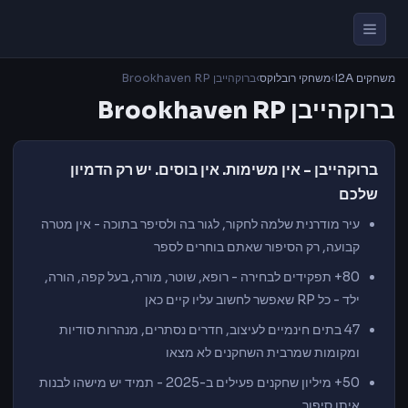
משחקים I2A
›
משחקי רובלוקס
›
ברוקהייבן Brookhaven RP
ברוקהייבן Brookhaven RP
ברוקהייבן - אין משימות. אין בוסים. יש רק הדמיון
שלכם
עיר מודרנית שלמה לחקור, לגור בה ולסיפר בתוכה - אין מטרה
קבועה, רק הסיפור שאתם בוחרים לספר
80+ תפקידים לבחירה - רופא, שוטר, מורה, בעל קפה, הורה,
ילד - כל RP שאפשר לחשוב עליו קיים כאן
47 בתים חינמיים לעיצוב, חדרים נסתרים, מנהרות סודיות
ומקומות שמרבית השחקנים לא מצאו
50+ מיליון שחקנים פעילים ב-2025 - תמיד יש מישהו לבנות
איתו סיפור